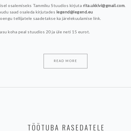
sel osalemiseks Tammiku Stuudios kirjuta
rita.ukkivi@gmail.com
.
audu saad osaleda kirjutades
legend@legend.eu
loengu tellijatele saadetakse ka järelekuulamise link.
su koha peal stuudios 20 ja üle neti 15 eurot.
READ MORE
TÖÖTUBA RASEDATELE