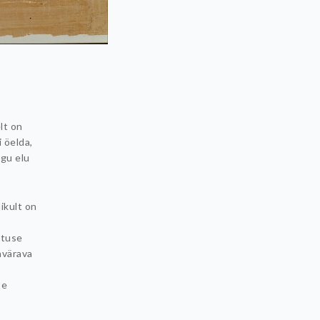
lt on
 öelda,
ogu elu
likult on
ptuse
avärava
te