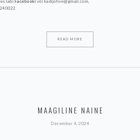
es läbi
Facebooki
või kadijohve@gmail.com,
240022
READ MORE
MAAGILINE NAINE
December 4, 2024