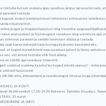
e töötuba kutsub osalema igas raseduse järgus lapseootel naisi, e
al paremini toetada.
 kujutab endast kombinatsiooni mitmetest erinevatest tehnikatest
anda nõuannetest.
eerime joogat ja hingamisharjutusi ning treenime vaagnapõhjalihasei
 naise anatoomiast ja füsioloogiast raseduse ning sünnituse ajal, e
as toimuvat paremini ja seeläbi iseennast aidata ja toetada.
leja saab kaasa materjali harjutustega koduseks kasutamiseks.
ned, et koged muremõtteid oma raseduse pärast ja hirmu eelseisva
e ees, siis antud töötuba võib Sind aidata.
e on sobilik igal raseduse trimestril.
lgelt oodatud osalema ka juhul kui koged mõnda vaevust – koha pea
le sobivad harjutused.
 viib läbi ema, ämmaemand ja rasedusaegse vinyasa jooga juhendaj
MISAEG JA KOHT:
eval 18.detsembril 17.30-19.30 Rakveres Tammiku Stuudios, Tammi
TASU: 25 eurot
REERUMINE JA INFO: