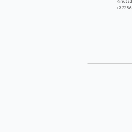
Kirjutad
+37256