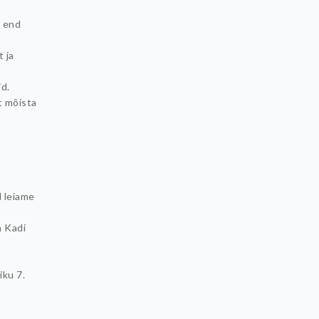
t end
 ja
d.
t mõista
l leiame
a Kadi
ku 7.