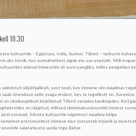
 kell 18.30
dsete kultuuride – Egiptuse, India, Sumeri, Tiibeti – tarkuste kohase
urm üks tervik, kus surmahetkest algab elu uus peatükk. Võib koguni
kultuurides elanud inimestele oli surm peegliks, milles peegeldus k
valmistuti ülipõhjalikult, sest teati, kes inimene siin maailmas tege
as saab ühenduse selle osaga endast, kes ta tegelikult on. Suremise
i on üksikasjalikult kirjeldatud Tiibeti vanades käsikirjades. Ka Egi
agitekstides on räägitud, millised üleminekuseisundid inimest surm
e järel ootavad. Iidsete kultuuride nägemust maailma kõige
isematest protsessidest inimese elus tutvustab kirjanik ja muistse
atsioonide salatarkuste uurija Inga Raitar.