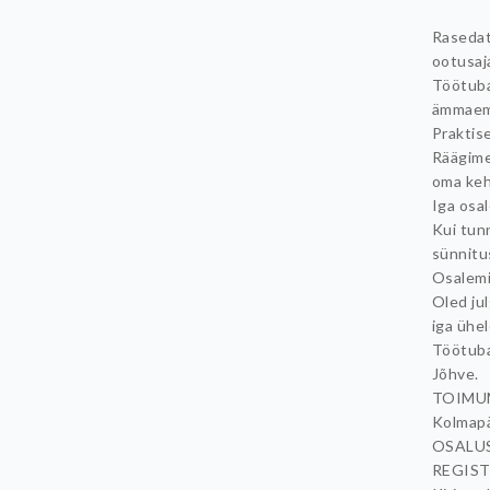
Rasedat
ootusaj
Töötuba
ämmaem
Praktis
Räägime
oma keh
Iga osa
Kui tun
sünnitus
Osalemin
Oled ju
iga ühe
Töötuba
Jõhve.
TOIMU
Kolmapä
OSALUS
REGIST