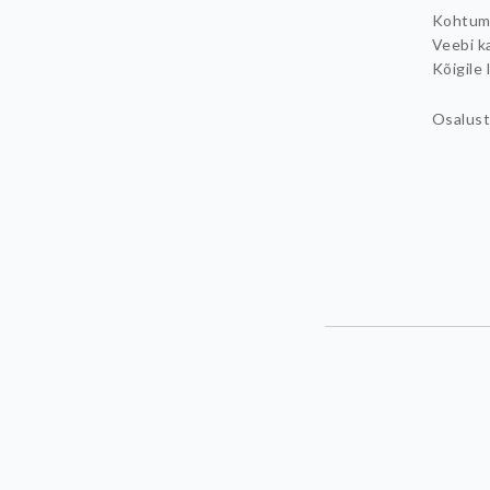
Kohtumi
Veebi k
Kõigile 
Osalusta