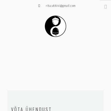
rita.ukkivi@gmail.com
Tammiku 7, Rakvere
STUUDIOST
TUNNIPLAAN
JOOGA/PILATES
TERAAPIA
ÜRITUSED
TIIMIDELE
GALERII
KONTAKT
VÕTA ÜHENDUST