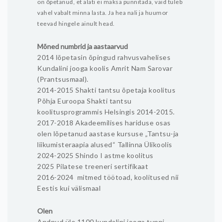
on õpetanud, et alati ei maksa punnitada, vaid tuleb
vahel vabalt minna lasta. Ja hea nali ja huumor
teevad hingele ainult head.
Mõned numbrid ja aastaarvud
2014 lõpetasin õpingud rahvusvahelises
Kundalini jooga koolis Amrit Nam Sarovar
(Prantsusmaal).
2014-2015 Shakti tantsu õpetaja koolitus
Põhja Euroopa Shakti tantsu
koolitusprogrammis Helsingis 2014-2015.
2017-2018 Akadeemilises hariduse osas
olen lõpetanud aastase kursuse „Tantsu-ja
liikumisteraapia alused“ Tallinna Ülikoolis
2024-2025 Shindo I astme koolitus
2025 Pilatese treeneri sertifikaat
2016-2024 mitmed töötoad, koolitused nii
Eestis kui välismaal
Olen
Andnud üle 1100 kundalini jooga tunni