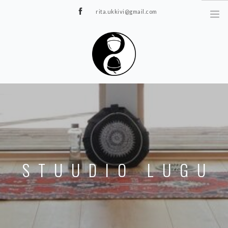
rita.ukkivi@gmail.com
Tammiku 7, Rakvere
STUUDIOST
TUNNIPLAAN
JOOGA/PILATES
TERAAPIA
ÜRITUSED
STUUDIO LUGU
TIIMIDELE
GALERII
KONTAKT