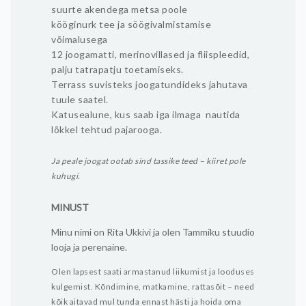
suurte akendega metsa poole
kööginurk tee ja söögivalmistamise
võimalusega
12 joogamatti, merinovillased ja fliispleedid,
palju tatrapatju toetamiseks.
Terrass suvisteks joogatundideks jahutava
tuule saatel.
Katusealune, kus saab iga ilmaga nautida
lõkkel tehtud pajarooga.
Ja peale joogat ootab sind tassike teed – kiiret pole
kuhugi.
MINUST
Minu nimi on Rita Ukkivi ja olen Tammiku stuudio
looja ja perenaine.
Olen lapsest saati armastanud liikumist ja looduses
kulgemist. Kõndimine, matkamine, rattasõit – need
kõik aitavad mul tunda ennast hästi ja hoida oma