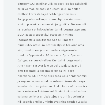
elurõõmu.Olen nii tänulik, et eesti loodus pakub nii
palju võimalusi looduses uitamiseks, mis aitab
mõtteid korrastada ja teeb hinge rõõmsaks.
Joogaga olen kokku puutunud ligi paarkümmend
aastat, proovides erinevaid joogastiile. Süvenenult
ja regulaarset hakkasin kundalini joogaga tegelema
2014.aasta algusest kui otsustasin minna
joogaõpetaja koolitusele. See oli kindlasti
elumuutev otsus, millest sai alguse teekond oma
väe, intuitsiooni ja sisemaailma sügavamaks
tundma õppimiseks. 2014. aasta lõpus lõpetasin
õpingud rahvusvahelises Kundalini jooga koolis
Amrit Nam Sarovar ja olen sellest ajast jaganud
oma teadmisi ja kogemusi kundalini jooga
õpetajana. Mulle meeldib jagada kõiki neid teadmisi
ja kogemusi, mis mind on aidanud.
Armastan väga
ka vaba liikumist ja tantsu. Shakti tants võlus mu ära
kohe esimesel kohtumisel. Shakti tants toob minus
välja naiselikkuse, lubab tajuda rütmi ja voolamist
nii iseendas kui ka ümbritsevas ning nautida vaba ja