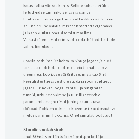
katuse all ja väekas kohas. Selline koht saigi üles
leitud -iidse tammiku servas ja samas
lühikese jalutuskäigu kaugusel kesklinnast. Siin on
selline eriline vaikus, mis teeb mõtted selgemaks
ja laseb kuulata oma sisemist maailma.
Vaikust täiendavad erinevad loodushääled: lehtede
sahin, linnulaul…
Soovin seda imelist kohta ka Sinuga jagada ja oled
siin alati oodatud. Loodan, et leiad omale sobiva
treeningu, koolituse või ürituse, mis aitab Sind
keerulistest aegadest üle saada ja rõõmsaid aegu
jagada. Erinevad jooga-, tantsu- ja hingamise
tunnid, üritused vaimse ja füüsilise tervise
parandamiseks; harivad ja hinge puudutavad
töötoad. Rohkem oskusi ja kogemusi, saad igapäeva
melus paremini hakkama. Oled siin alati oodatud!
Stuudios ootab sind:
saal 50m2 ventilatsiooni, puitparketi ja