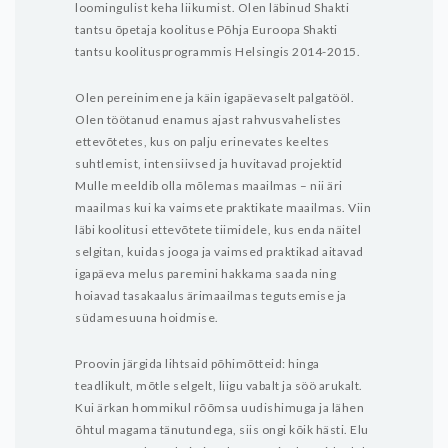
loomingulist keha liikumist. Olen läbinud Shakti
tantsu õpetaja koolituse Põhja Euroopa Shakti
tantsu koolitusprogrammis Helsingis 2014-2015.
Olen pereinimene ja käin igapäevaselt palgatööl.
Olen töötanud enamus ajast rahvusvahelistes
ettevõtetes, kus on palju erinevates keeltes
suhtlemist, intensiivsed ja huvitavad projektid
Mulle meeldib olla mõlemas maailmas – nii äri
maailmas kui ka vaimsete praktikate maailmas. Viin
läbi koolitusi ettevõtete tiimidele, kus enda näitel
selgitan, kuidas jooga ja vaimsed praktikad aitavad
igapäeva melus paremini hakkama saada ning
hoiavad tasakaalus ärimaailmas tegutsemise ja
südamesuuna hoidmise.
Proovin järgida lihtsaid põhimõtteid: hinga
teadlikult, mõtle selgelt, liigu vabalt ja söö arukalt.
Kui ärkan hommikul rõõmsa uudishimuga ja lähen
õhtul magama tänutundega, siis ongi kõik hästi. Elu