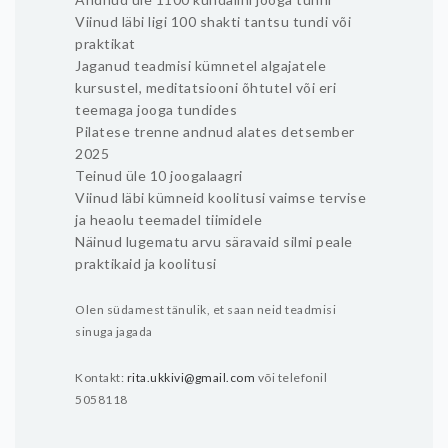
Viinud läbi ligi 100 shakti tantsu tundi või
praktikat
Jaganud teadmisi kümnetel algajatele
kursustel, meditatsiooni õhtutel või eri
teemaga jooga tundides
Pilatese trenne andnud alates detsember
2025
Teinud üle 10 joogalaagri
Viinud läbi kümneid koolitusi vaimse tervise
ja heaolu teemadel tiimidele
Näinud lugematu arvu säravaid silmi peale
praktikaid ja koolitusi
Olen südamest tänulik, et saan neid teadmisi
sinuga jagada
Kontakt:
rita.ukkivi@gmail.com
või telefonil
5058118