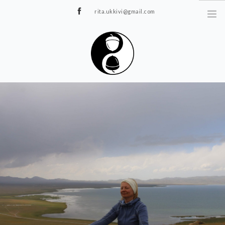
rita.ukkivi@gmail.com
Tammiku 7, Rakvere
STUUDIOST
TUNNIPLAAN
JOOGA/PILATES
TERAAPIA
ÜRITUSED
TIIMIDELE
GALERII
KONTAKT