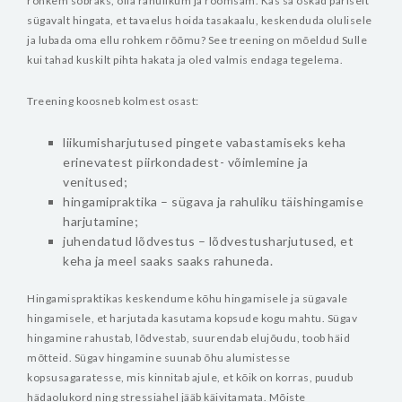
rohkem sõbraks, olla rahulikum ja rõõmsam. Kas sa oskad päriselt
sügavalt hingata, et tavaelus hoida tasakaalu, keskenduda olulisele
ja lubada oma ellu rohkem rõõmu? See treening on mõeldud Sulle
kui tahad kuskilt pihta hakata ja oled valmis endaga tegelema.
Treening koosneb kolmest osast:
liikumisharjutused pingete vabastamiseks keha
erinevatest piirkondadest- võimlemine ja
venitused;
hingamipraktika – sügava ja rahuliku täishingamise
harjutamine;
juhendatud lõdvestus – lõdvestusharjutused, et
keha ja meel saaks saaks rahuneda.
Hingamispraktikas keskendume kõhu hingamisele ja sügavale
hingamisele, et harjutada kasutama kopsude kogu mahtu. Sügav
hingamine rahustab, lõdvestab, suurendab elujõudu, toob häid
mõtteid. Sügav hingamine suunab õhu alumistesse
kopsusagaratesse, mis kinnitab ajule, et kõik on korras, puudub
hädaolukord ning stressiahel jääb käivitamata.
Mõiste