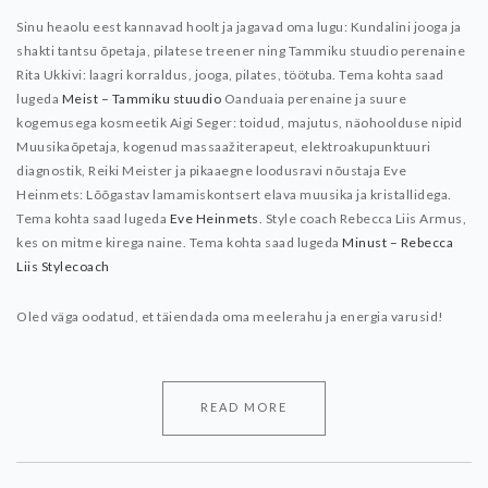
Sinu heaolu eest kannavad hoolt ja jagavad oma lugu:
Kundalini jooga ja
shakti tantsu õpetaja, pilatese treener ning Tammiku stuudio perenaine
Rita Ukkivi: laagri korraldus, jooga, pilates, töötuba. Tema kohta saad
lugeda
Meist – Tammiku stuudio
Oanduaia perenaine ja suure
kogemusega kosmeetik Aigi Seger: toidud, majutus, näohoolduse nipid
Muusikaõpetaja, kogenud massaažiterapeut, elektroakupunktuuri
diagnostik, Reiki Meister ja pikaaegne loodusravi nõustaja Eve
Heinmets: Lõõgastav lamamiskontsert elava muusika ja kristallidega.
Tema kohta saad lugeda
Eve Heinmets
.
Style coach Rebecca Liis Armus,
kes on mitme kirega naine. Tema kohta saad lugeda
Minust – Rebecca
Liis Stylecoach
Oled väga oodatud, et täiendada oma meelerahu ja energia varusid!
READ MORE