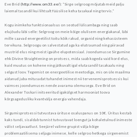
Eve Brid (
http://www.om33.ee/
): “Sirge selgroog mõjutab meid palju
laiemal tasandil kui lihtsalt füüsilise keha tasakaal ning tervis.”
Kogu inimkeha funktsionaalsus on seotud lülisambaga ning saab
elujõudu läbi selle: Selgroog on meie kõige olulisem energiakanal, läbi
mille saavad energeetilist toitu kõik rakud, organid ning kehasüsteem
tervikuna. Selgroogu on salvestatud aga ka elutraumad ning piiravad
mustrid elus ning meist igaühe elupotensiaal.
Joondumusse Sirgumine
ehk Divine Straightening on protsess, mida saab kogeda vaid kord elus,
kuid muutus on kohene ning jätkuvalt igal elutasandil tasakaalu ning
selgust loov. Tegemist on energeetilise meetodiga, mis on üle maailma
aidanud juba mitusadat tuhandet inimest nii tervenemisprotsessis kui
vaimses joondumuses nende avarama olemusega. Eve Brid on
Alexander Toskari initseeritud igakülgset harmooniat toova
kõrgsagedusliku kvantvãlja energia vahendaja.
Sirgumisprotsessi tutvustava ürituse osaluspanus on 10€.
Üritus kestab
kaks tundi, sisaldab tunnist tutvustavat loengut ja kohaletulnud inimeste
välist seljavaatlust. Seejärel valime grupist välja kõige
problemaatilisema seljaga inimese, kelle selgroo hetkega sirgenemist