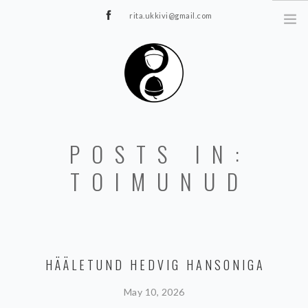
rita.ukkivi@gmail.com
Tammiku 7, Rakvere
STUUDIOST
POSTS IN:
TUNNIPLAAN
JOOGA/PILATES
TOIMUNUD
TERAAPIA
ÜRITUSED
TIIMIDELE
GALERII
HÄÄLETUND HEDVIG HANSONIGA
KONTAKT
May 10, 2026