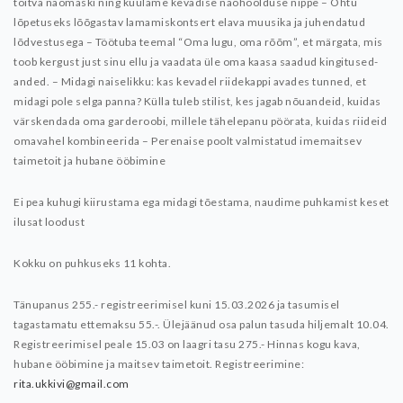
toitva näomaski ning kuulame kevadise näohoolduse nippe
– Õhtu
lõpetuseks lõõgastav lamamiskontsert elava muusika ja juhendatud
lõdvestusega
– Töötuba teemal “Oma lugu, oma rõõm”, et märgata, mis
toob kergust just sinu ellu ja vaadata üle oma kaasa saadud kingitused-
anded.
– Midagi naiselikku: kas kevadel riidekappi avades tunned, et
midagi pole selga panna? Külla tuleb stilist, kes jagab nõuandeid, kuidas
värskendada oma garderoobi, millele tähelepanu pöörata, kuidas riideid
omavahel kombineerida
– Perenaise poolt valmistatud imemaitsev
taimetoit ja hubane ööbimine
Ei pea kuhugi kiirustama ega midagi tõestama, naudime puhkamist keset
ilusat loodust
Kokku on puhkuseks 11 kohta.
Tänupanus 255.- registreerimisel kuni 15.03.2026 ja tasumisel
tagastamatu ettemaksu 55.-. Ülejäänud osa palun tasuda hiljemalt 10.04.
Registreerimisel peale 15.03 on laagri tasu 275.-
Hinnas kogu kava,
hubane ööbimine ja maitsev taimetoit.
Registreerimine:
rita.ukkivi@gmail.com