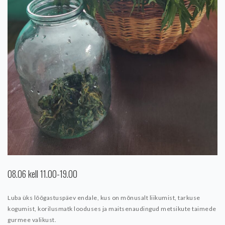
08.06 kell 11.00-19.00
Luba üks lõõgastuspäev endale, kus on mõnusalt liikumist, tarkuse
kogumist, korilusmatk looduses ja maitsenaudingud metsikute taimede
gurmee valikust.