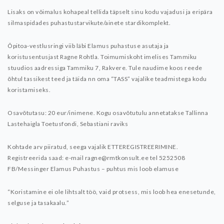
Lisaks on võimalus kohapeal tellida täpselt sinu kodu vajadusi ja eripära
silmaspidades puhastustarvikute/ainete stardikomplekt.
Õpitoa-vestlusringi viib läbi Elamus puhastuse asutaja ja
koristusentusjast Ragne Rohtla. Toimumiskoht imelises Tammiku
stuudios aadressiga Tammiku 7, Rakvere. Tule naudime koos reede
õhtul tassikest teed ja täida nn oma “TASS” vajalike teadmistega kodu
koristamiseks.
Osavõtutasu: 20 eur/inimene. Kogu osavõtutulu annetatakse Tallinna
Lastehaigla Toetusfondi, Sebastiani raviks
Kohtade arv piiratud, seega vajalik ETTEREGISTREERIMINE.
Registreerida saad:
e-mail ragne@rmtkonsult.ee
tel 5252508
FB/Messinger Elamus Puhastus – puhtus mis loob elamuse
“Koristamine ei ole lihtsalt töö, vaid protsess, mis loob hea enesetunde,
selguse ja tasakaalu.”