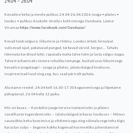
24.04 – 26.04
Kevadine keha ja meele puhkus 24.04-26.04.2026
Jooga • pilates •
loodus • puhkus
Asukoht: Imeilus koht nimega Oanduaia, Lääne-
Virumaa
https://www.facebook.com/Oanduaia/
Kevad toob valguse, liikumise ja rõõmu. Loodus ärkab: linnulaul,
vulisevad ojad, pakatavad pungad, tärkavad värvid, kergus… Tahaks
tõmmata kardinad lahti, raputada maha talve tolm ja lasta valgus tuppa.
Talvest ärkamiseks teeme rahuliku tempoga, kuid piisava liikumisega
kevadise joogalaagri – jooga ja pilates, jalutuskäigud looduses,
inspireerivad lood ning aeg, kus saad päriselt puhata.
Alustame reedel, 24.04 kell 16.30-17.30 kogunemisega ja lõpetame
pühapäeval, 26.04 kella 12 paiku
Mis on kavas:
– Kundalini jooga tervise toetamiseks ja pilates
süvalihaste tugevdamiseks
– Jalutuskäigud ärkavas looduses
– Mõnus
saunaõhtu keha koorimise ja vihtlemisega ning võimalusega teha tiigis
karastav sulps
– Segame kokku kogenud kosmeetiku juhendamisel