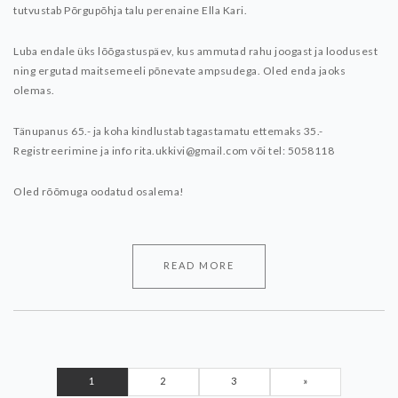
tutvustab Põrgupõhja talu perenaine Ella Kari.
Luba endale üks lõõgastuspäev, kus ammutad rahu joogast ja loodusest
ning ergutad maitsemeeli põnevate ampsudega.
Oled enda jaoks
olemas.
Tänupanus 65.- ja koha kindlustab tagastamatu ettemaks 35.-
Registreerimine ja info rita.ukkivi@gmail.com või tel: 5058118
Oled rõõmuga oodatud osalema!
READ MORE
1
2
3
»