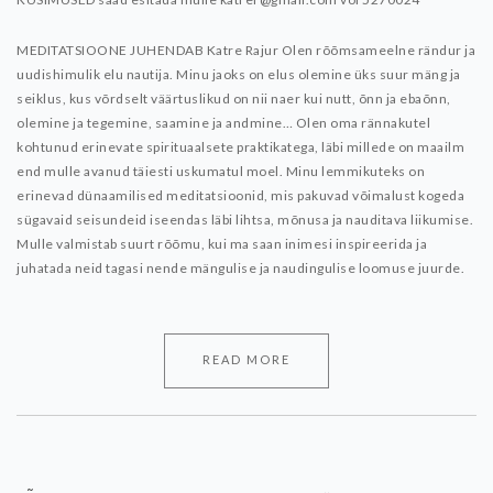
MEDITATSIOONE JUHENDAB Katre Rajur
Olen rõõmsameelne rändur ja
uudishimulik elu nautija. Minu jaoks on elus olemine üks suur mäng ja
seiklus, kus võrdselt väärtuslikud on nii naer kui nutt, õnn ja ebaõnn,
olemine ja tegemine, saamine ja andmine… Olen oma rännakutel
kohtunud erinevate spirituaalsete praktikatega, läbi millede on maailm
end mulle avanud täiesti uskumatul moel. Minu lemmikuteks on
erinevad dünaamilised meditatsioonid, mis pakuvad võimalust kogeda
sügavaid seisundeid iseendas läbi lihtsa, mõnusa ja nauditava liikumise.
Mulle valmistab suurt rõõmu, kui ma saan inimesi inspireerida ja
juhatada neid tagasi nende mängulise ja naudingulise loomuse juurde.
READ MORE