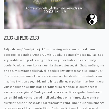
20.03 kell 19.00-20.30
Seljataha on jäänud pime ja külm talv. Aeg, mis suunas meid olema
seespool. Iseendas. Omas ruumis. Justkui seeme pimedas mullas. See
aeg saab kevadega otsa ning on taas aeg pöörduda enda seest välja
poole. Vaadates veel korra iseenda sügavustesse, et näha ja mõista, mis
on see, mis minus sellel talvel ideede ja igatsuste tasandile ilmnenud?
Mis on see, mis uues kevadises ärkamises tahab läbi minu sündida siia
maailma? Mis on see, mida minu hing sellel uuel puhkemise, loomise ja
viljakandmise ajal luua igatseb?
Kuidas kõigi nende saladuste teada
saamiseni siis jõuda? Tants ja meditatsioon on läbi aegade olnud need
vahendid, mis võimaldavad meil sukelduda oma inimeseks olemise
süvakihtidesse ning saada seal taipamiste kaudu ühendust oma hingega
ja igatsustega.
Läbi tunnete, läbi mõistmise.
Kutsun Sind sel toredal