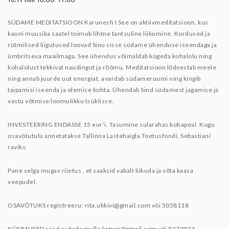
SÜDAME MEDITATSIOON Karunesh I
See on aktiivmeditatsioon, kus
kauni muusika saatel toimub lihtne tantsuline liikumine. Kordused ja
rütmilised liigutused loovad Sinu sisse südame ühenduse iseendaga ja
ümbritseva maailmaga. See ühendus võimaldab kogeda kohalolu ning
kohalolust tekkivat naudingut ja rõõmu. Meditatsioon lõdvestab meele
ning annab juurde uut energiat, avardab südameruumi ning kingib
taipamisi iseenda ja olemise kohta. Ühendab Sind südamest jagamise ja
vastu võtmise loomulikku tsüklisse.
INVESTEERING ENDASSE 15 eur’i. Tasumine sularahas kohapeal.
Kogu
osavõtutulu annetatakse Tallinna Lastehaigla Toetusfondi, Sebastiani
raviks.
Pane selga mugav riietus , et saaksid vabalt liikuda ja võta kaasa
veepudel.
OSAVÕTUKS registreeru: rita.ukkivi@gmail.com või 5058118
KÜSIMUSED saad esitada mulle katrer@gmail.com või 5270024