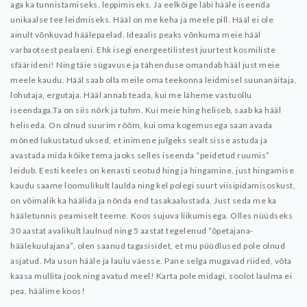
aga ka tunnistamiseks, leppimiseks. Ja eelkõige läbi hääle iseenda
unikaalse tee leidmiseks.
Hääl on me keha ja meele pill. Hääl ei ole
ainult võnkuvad häälepaelad. Ideaalis peaks võnkuma meie hääl
varbaotsest pealaeni.
Ehk isegi energeetilistest juurtest kosmiliste
sfäärideni! Ning täie sügavuse ja tähenduse omandab hääl just meie
meele kaudu.
Hääl saab olla meile oma teekonna leidmisel suunanäitaja,
lohutaja, ergutaja. Hääl annab teada, kui me läheme vastuollu
iseendaga.Ta on siis nõrk ja tuhm. Kui meie hing heliseb, saab ka hääl
heliseda. On olnud suurim rõõm, kui oma kogemusega saan avada
mõned lukustatud uksed, et inimene julgeks sealt sisse astuda ja
avastada mida kõike tema jaoks selles iseenda “peidetud ruumis”
leidub. Eesti keeles on kenasti seotud hing ja hingamine, just hingamise
kaudu saame loomulikult laulda ning kel polegi suurt viisipidamisoskust,
on võimalik ka häälida ja nõnda end tasakaalustada. Just seda me ka
hääletunnis peamiselt teeme. Koos sujuva liikumisega.
Olles nüüdseks
30 aastat avalikult laulnud ning 5 aastat tegelenud “õpetajana-
häälekuulajana”, olen saanud tagasisidet, et mu püüdlused pole olnud
asjatud. Ma usun hääle ja laulu väesse. Pane selga mugavad riided, võta
kaasa mullita jook ning avatud meel! Karta pole midagi, soolot laulma ei
pea, häälime koos!