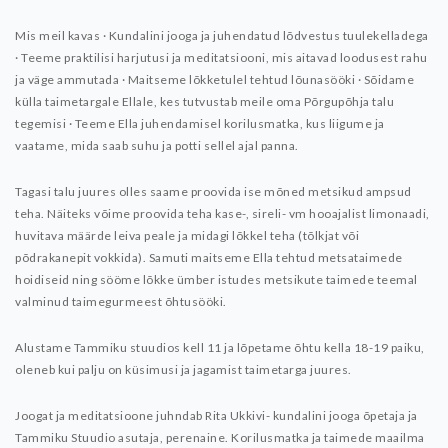
Mis meil kavas
· Kundalini jooga ja juhendatud lõdvestus tuulekelladega
· Teeme praktilisi harjutusi ja meditatsiooni, mis aitavad loodusest rahu
ja väge ammutada
· Maitseme lõkketulel tehtud lõunasööki
· Sõidame
külla taimetargale Ellale, kes tutvustab meile oma Põrgupõhja talu
tegemisi
· Teeme Ella juhendamisel korilusmatka, kus liigume ja
vaatame, mida saab suhu ja potti sellel ajal panna.
Tagasi talu juures olles saame proovida ise mõned metsikud ampsud
teha. Näiteks võime proovida teha kase-, sireli- vm hooajalist limonaadi,
huvitava määrde leiva peale ja midagi lõkkel teha (tõlkjat või
põdrakanepit vokkida).
Samuti maitseme Ella tehtud metsataimede
hoidiseid ning sööme lõkke ümber istudes metsikute taimede teemal
valminud taimegurmeest õhtusööki.
Alustame Tammiku stuudios kell 11 ja lõpetame õhtu kella 18-19 paiku,
oleneb kui palju on küsimusi ja jagamist taimetarga juures.
Joogat ja meditatsioone juhndab Rita Ukkivi- kundalini jooga õpetaja ja
Tammiku Stuudio asutaja, perenaine.
Korilusmatka ja taimede maailma