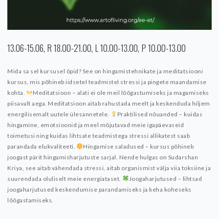
13.06-15.06, R 18.00-21.00, L 10.00-13.00, P 10.00-13.00
Mida sa sel kursusel õpid?
See on hingamistehnikate ja meditatsiooni
kursus, mis põhineb iidsetel teadmistel stressi ja pingete maandamise
kohta.
Meditatsioon – alati ei ole meil lõõgastumiseks ja magamiseks
piisavalt aega. Meditatsioon aitab rahustada meelt ja keskenduda hiljem
energilisemalt uutele ülesannetele.
Praktilised nõuanded – kuidas
hingamine, emotsioonid ja meel mõjutavad meie igapäevaseid
toimetusi ning kuidas lihtsate teadmistega stressi allikatest saab
parandada elukvaliteeti.
Hingamise saladused – kursus põhineb
joogast pärit hingamisharjutuste sarjal. Nende hulgas on Sudarshan
Kriya, see aitab vähendada stressi, aitab organismist välja viia toksiine ja
suurendada oluliselt meie energiataset.
Joogaharjutused – lihtsad
joogaharjutused keskendumise parandamiseks ja keha koheseks
lõõgastamiseks.