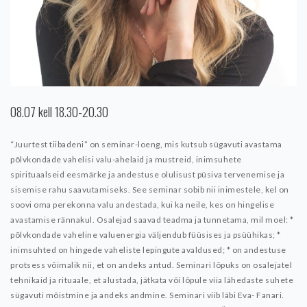
08.07 kell 18.30-20.30
“Juurtest tiibadeni” on seminar-loeng, mis kutsub sügavuti avastama
põlvkondade vahelisi valu-ahelaid ja mustreid, inimsuhete
spirituaalseid eesmärke ja andestuse olulisust püsiva
tervenemise ja
sisemise rahu saavutamiseks. See seminar sobib nii inimestele, kel on
soovi oma perekonna valu andestada, kui ka neile, kes on hingelise
avastamise rännakul.
Osalejad saavad teadma ja tunnetama, mil moel:
*
põlvkondade vaheline valuenergia väljendub füüsises ja psüühikas;
*
inimsuhted on hingede vaheliste lepingute avaldused;
* on andestuse
protsess võimalik nii, et on andeks antud.
Seminari lõpuks on osalejatel
tehnikaid ja rituaale, et alustada, jätkata või lõpule viia lähedaste suhete
sügavuti mõistmine ja andeks andmine.
Seminari viib läbi Eva- Fanari.