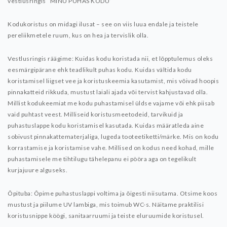
vestlusringis “MINU PUHAS KODU”
Kodukoristus on midagi ilusat – see on viis luua endale ja teistele
pereliikmetele ruum, kus on hea ja tervislik olla.
Vestlusringis räägime:
Kuidas kodu koristada nii, et lõpptulemus oleks
eesmärgipärane ehk teadlikult puhas kodu.
Kuidas vältida kodu
koristamisel liigset vee ja koristuskeemia kasutamist, mis võivad hoopis
pinnakatteid rikkuda, mustust laiali ajada või tervist kahjustavad olla.
Millist kodukeemiat me kodu puhastamisel üldse vajame või ehk piisab
vaid puhtast veest.
Milliseid koristusmeetodeid, tarvikuid ja
puhastuslappe kodu koristamisel kasutada.
Kuidas määratleda aine
sobivust pinnakattematerjaliga, lugeda tooteetiketti/märke.
Mis on kodu
korrastamise ja koristamise vahe.
Millised on kodus need kohad, mille
puhastamisele me tihtilugu tähelepanu ei pööra aga on tegelikult
kurjajuure alguseks.
Õpituba:
Õpime puhastuslappi voltima ja õigesti niisutama.
Otsime koos
mustust ja piilume UV lambiga, mis toimub WC-s.
Näitame praktilisi
koristusnippe köögi, sanitaarruumi ja teiste eluruumide koristusel.