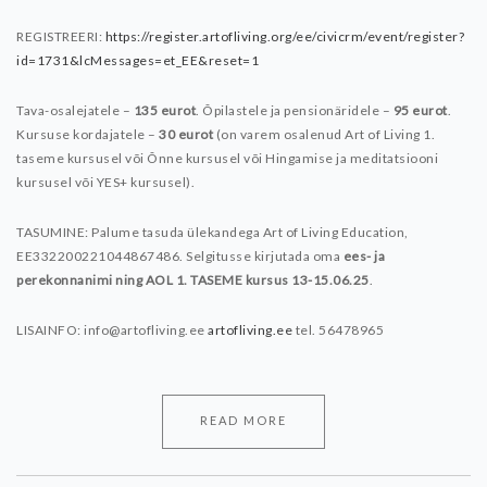
REGISTREERI:
https://register.artofliving.org/ee/civicrm/event/register?
id=1731&lcMessages=et_EE&reset=1
Tava-osalejatele –
135 eurot
.
Õpilastele ja pensionäridele –
95 eurot
.
Kursuse kordajatele –
30 eurot
(on varem osalenud Art of Living 1.
taseme kursusel või Õnne kursusel või Hingamise ja meditatsiooni
kursusel või YES+ kursusel).
TASUMINE: Palume tasuda ülekandega Art of Living Education,
EE332200221044867486. Selgitusse kirjutada oma
ees- ja
perekonnanimi ning AOL 1. TASEME kursus 13-15.06.25
.
LISAINFO:
info@artofliving.ee
artofliving.ee
tel. 56478965
READ MORE