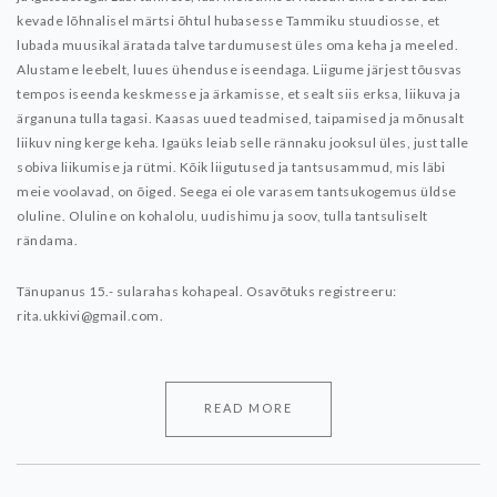
kevade lõhnalisel märtsi õhtul hubasesse Tammiku stuudiosse, et
lubada muusikal äratada talve tardumusest üles oma keha ja meeled.
Alustame leebelt, luues ühenduse iseendaga. Liigume järjest tõusvas
tempos iseenda keskmesse ja ärkamisse, et sealt siis erksa, liikuva ja
ärganuna tulla tagasi. Kaasas uued teadmised, taipamised ja mõnusalt
liikuv ning kerge keha.
Igaüks leiab selle rännaku jooksul üles, just talle
sobiva liikumise ja rütmi. Kõik liigutused ja tantsusammud, mis läbi
meie voolavad, on õiged. Seega ei ole varasem tantsukogemus üldse
oluline. Oluline on kohalolu, uudishimu ja soov, tulla tantsuliselt
rändama.
Tänupanus 15.- sularahas kohapeal.
Osavõtuks registreeru:
rita.ukkivi@gmail.com.
READ MORE