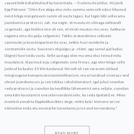
saavad kõik kohaletulnud ka tunnistada.
–
Osalenu kirjeldus. Kirjanik
Epp Petrone: “Olen Eve abiga elus mitu sammu vaimselt edasi liikunud,
neist kõige märgatavam samm oli aasta tagasi, kui tegin läbi sellesama
joondumise protsessi. Jah, ma nägin, et muutusin silmaga nähtavalt
sirgemaks, aga tõeline ime oli see, et miski muutus mu sees, hakkasin
nägema oma elu palju selgemini. Tekkis äratundmine sobivate
sammude ja koostööpartnerite osas, tekkis huvi numbrite ja
süsteemide vastu. Suurenes elujulgus ja -rõõm, aga samal ajal kadus
(liigne) huvi toidu vastu. Selle aastaga olen ma oma elus teinud mitu
muudatust, klaarinud asju selgemaks oma firmas, aga olen kõige selle
jooksul ka kaalus 25 kilo kaotanud. Ilmselt oli see varasem ülekaal
mingisugune kompensatsioonimehhanism, ma ei tundnud sisimaas end
olevat joondumuses ja see tekitas rahulolematust. Igal juhul soovitan
seda protsessi ja soovitan ka teadlikku lähenemist oma seljale, soovitan
oma käte kasutamist enesetervendamiseks, ka seda õpetab Eve. Minu
meelest annab ta lõppkokkuvõttes õnge, mitte kala! Inimene on ise
võimeline enda elu eesmärke tunnetama ja ise end tervendama.”
READ MORE