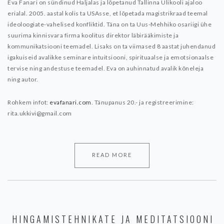
Eva Fanari on sündinud Haljalas ja lõpetanud Tallinna Ülikooli ajaloo
erialal. 2005. aastal kolis ta USAsse, et lõpetada magistrikraad teemal
ideoloogiate-vahelised konfliktid.
Täna on ta Uus-Mehhiko osariigi ühe
suurima kinnisvara firma koolitus direktor läbirääkimiste ja
kommunikatsiooni teemadel.
Lisaks on ta viimased 8 aastat juhendanud
igakuiseid avalikke
seminare intuitsiooni, spirituaalse ja emotsionaalse
tervise ning andestuse teemadel. Eva on auhinnatud avalik kõneleja
ning autor.
Rohkem infot:
evafanari.com
.
Tänupanus 20.- ja registreerimine:
rita.ukkivi@gmail.com
READ MORE
HINGAMISTEHNIKATE JA MEDITATSIOONI