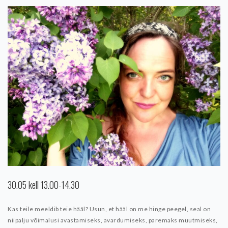
30.05 kell 13.00-14.30
Kas teile meeldib teie hääl?
Usun, et hääl on me hinge peegel, seal on
niipalju võimalusi avastamiseks, avardumiseks, paremaks muutmiseks,