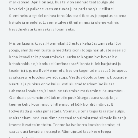
märksõnad. Aprill on aeg, kus talv on andnud teatepulga üle
kevadele ja päikese käes on tunda juba päris sooja. Sellistel
ülemineku aegadel on hea teha üks teadlik paus ja poputus ka oma
kehale ja meelele. Laseme talve rütmil minna ja oleme valmis
kevadiseks ärkamiseks ja loomiseks.
Mis on laagris kavas:
Hommikuhäälestus keha äratamiseks läbi
jooga, shindo venituste ja meditatsiooni
Jooga harjutuste seeriad
keha kevadiseks poputamiseks.
Tarkuse kogumine: kevadise
kehahoolduse ja koduse lümfimassaaži kohta tuleb harjutusi ja
teadmisi jagama Eve Heinmets, kes on kogenud massaažiterapeut
ja pikaaegne loodusravi nõustaja.
Vestlus-töötuba teemal: pauside
väärtus ja puhkus enne kui uuesti alustad
Matkamine ilusas
Lahemaa looduses ja looduse ärkamise märkamine.
Saunamõnu.
Oanduaia perenaine kütab meile puuküttega sauna soojaks ja
teeme keha koorimist, vihtlemist, et kõik kondid mõnusalt
lõdvestada ja keha puhastada. Võimalus teha tiigis karastav sulps.
Maitseelamused. Naudime perenaise valmistatud silmale ilusat ja
imemaitsvat taimetoitu. Teeme ka ise korra kooskokkamist, et
saada uusi kevadisi retsepte.
Rännujutud tassikese teega