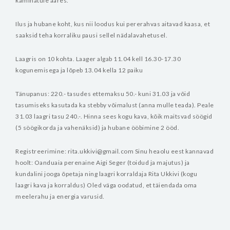
kaminatule ääres.
Ilus ja hubane koht, kus nii loodus kui pererahvas aitavad kaasa, et
saaksid teha korraliku pausi sellel nädalavahetusel.
Laagris on 10 kohta.
Laager algab 11.04 kell 16.30-17.30
kogunemisega ja lõpeb 13.04 kella 12 paiku
Tänupanus: 220.- tasudes ettemaksu 50.- kuni 31.03 ja võid
tasumiseks kasutada ka stebby võimalust (anna mulle teada). Peale
31.03 laagri tasu 240.-. Hinna sees kogu kava, kõik maitsvad söögid
(5 söögikorda ja vahenäksid) ja hubane ööbimine 2 ööd.
Registreerimine: rita.ukkivi@gmail.com
Sinu heaolu eest kannavad
hoolt: Oanduaia perenaine Aigi Seger (toidud ja majutus) ja
kundalini jooga õpetaja ning laagri korraldaja Rita Ukkivi (kogu
laagri kava ja korraldus)
Oled väga oodatud, et täiendada oma
meelerahu ja energia varusid.