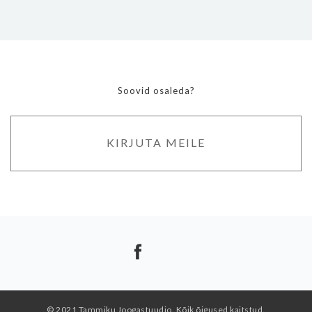
Soovid osaleda?
KIRJUTA MEILE
© 2021 Tammiku Joogastuudio. Kõik õigused kaitstud.