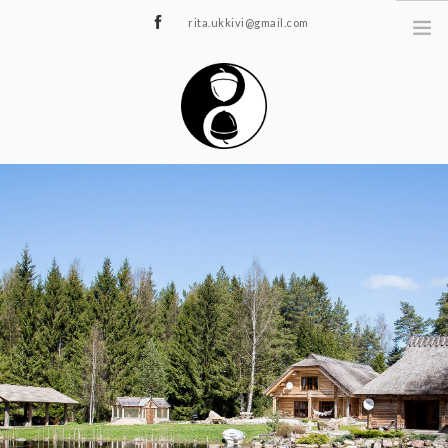
rita.ukkivi@gmail.com
Tammiku 7, Rakvere
STUUDIOST
TUNNIPLAAN
JOOGA/PILATES
TERAAPIA
ÜRITUSED
TIIMIDELE
GALERII
KONTAKT