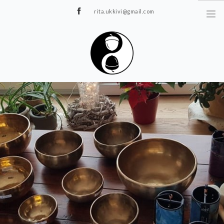
rita.ukkivi@gmail.com
Tammiku 7, Rakvere
STUUDIOST
TUNNIPLAAN
JOOGA/PILATES
TERAAPIA
ÜRITUSED
TIIMIDELE
GALERII
KONTAKT