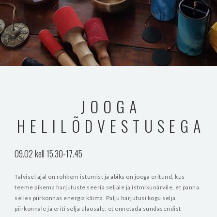
JOOGA
HELILÕDVESTUSEGA
09.02 kell 15.30-17.45
Talvisel ajal on rohkem istumist ja abiks on jooga eritund, kus
teeme pikema harjutuste seeria seljale ja istmikunärvile, et panna
selles piirkonnas energia käima. Palju harjutusi kogu selja
piirkonnale ja eriti selja ülaosale, et ennetada sundasendist