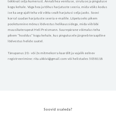
tekkivat selja kumerust. Annab hea venituse, sirutuse ja pingutuse
kogu kehale. Väga hea ja tõhus harjutuste seeria, mida võiks kodus
ise ka aeg-ajalt teha või võtta sealt harjutusi selja jaoks. Soovi
korral saadan harjutuste seeria e-mailile. Lõpetuseks pikem
pooletunnine mõnus lõdvestus helikaussidega, mida viib läbi
muusikaterapeut Heli Preismann. Suurepärane võimalus teha
pikem “hooldus” kogu kehale, kus pingutusele järgneb teraapiline
lõdvestus helide saatel.
Tänupanus 20.- või 2x mitmekorra kaardilt ja vajalik eelnev
registreerimine: rita.ukkivi@gmail.com või helistades 5058118
Soovid osaleda?