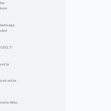
das
likum
ndamisega
endad
INGSELT!
sed ja
lised mitte
mnete likku