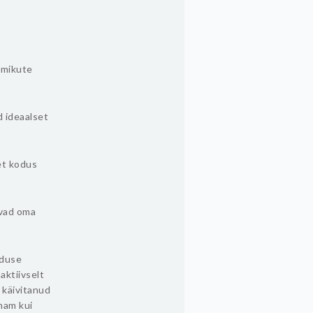
mmikute
d ideaalset
et kodus
ivad oma
oduse
aktiivselt
 käivitanud
nam kui