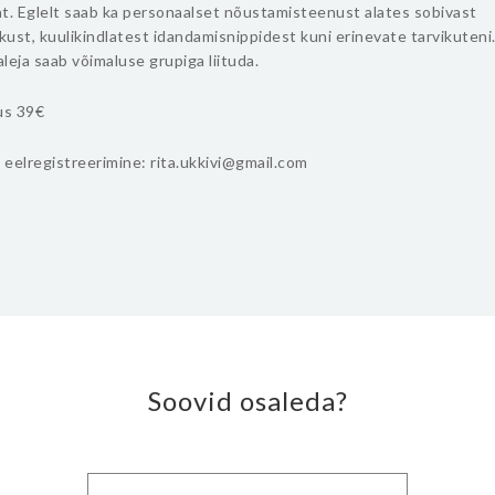
jat. Eglelt saab ka personaalset nõustamisteenust alates sobivast
ust, kuulikindlatest idandamisnippidest kuni erinevate tarvikuteni.
leja saab võimaluse grupiga liituda.
us 39€
eelregistreerimine: rita.ukkivi@gmail.com
Soovid osaleda?