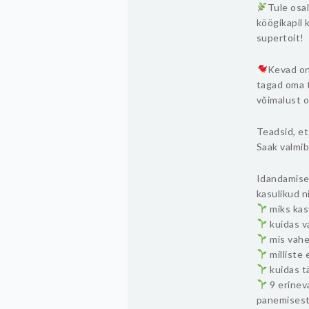
Tule osa
köögikapil 
supertoit!
Kevad on
tagad oma t
võimalust 
Teadsid, e
Saak valmi
Idandamise
kasulikud n
miks kas
kuidas va
mis vahe
milliste 
kuidas t
9 erinev
panemisest