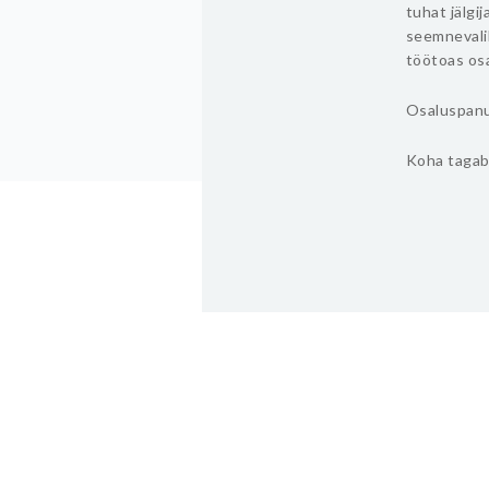
tuhat jälgi
seemnevalik
töötoas osa
Osaluspan
Koha tagab 