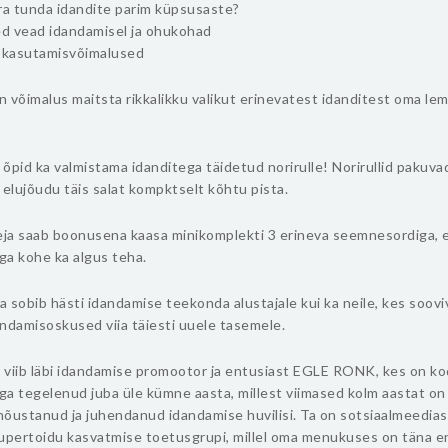
ra tunda idandite parim küpsusaste?
sed vead idandamisel ja ohukohad
 kasutamisvõimalused
 võimalus maitsta rikkalikku valikut erinevatest idanditest oma le
õpid ka valmistama idanditega täidetud norirulle! Norirullid pakuva
as elujõudu täis salat kompktselt kõhtu pista.
eja saab boonusena kaasa minikomplekti 3 erineva seemnesordiga, 
ga kohe ka algus teha.
 sobib hästi idandamise teekonda alustajale kui ka neile, kes soov
ndamisoskused viia täiesti uuele tasemele.
viib läbi idandamise promootor ja entusiast EGLE RONK, kes on k
a tegelenud juba üle kümne aasta, millest viimased kolm aastat on 
õustanud ja juhendanud idandamise huvilisi. Ta on sotsiaalmeedias
supertoidu kasvatmise toetusgrupi, millel oma menukuses on täna e