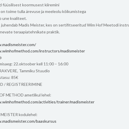
 füüsilisest koormusest kiiremini
 on toime tulla ärevuse ja meeleolu kõikumistega
 une kvaliteet.
 juhendab Madis Meister, kes on sertifitseeritud Wim Hof Meetodi instr
inevate teraapiatehnikate praktik.
w.madismeister.com/
w.wimhofmethod.com/instructors/madismeister
isaeg: 22.oktoober kell 11:00 – 16:00
 RAKVERE, Tammiku Stuudio
tasu: 85€
ID / REGISTREERIMINE
F METHOD ametlikul lehel:
.wimhofmethod.com/activities/trainer/madismeister
MEISTER kodulehel:
w.madismeister.com/baaskursus