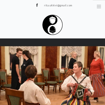
rita.ukkivi@gmail.com
Tammiku 7, Rakvere
STUUDIOST
TUNNIPLAAN
JOOGA/PILATES
TERAAPIA
ÜRITUSED
TIIMIDELE
GALERII
KONTAKT