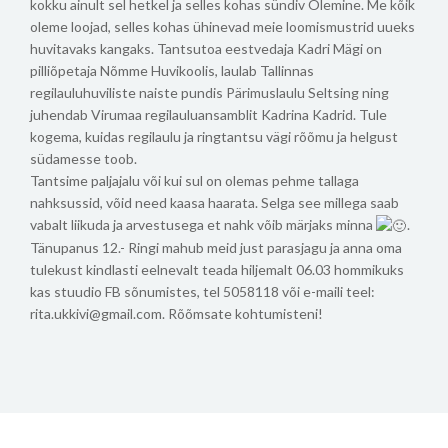
kokku ainult sel hetkel ja selles kohas sündiv Olemine. Me kõik
oleme loojad, selles kohas ühinevad meie loomismustrid uueks
huvitavaks kangaks.
Tantsutoa eestvedaja Kadri Mägi on
pilliõpetaja Nõmme Huvikoolis, laulab Tallinnas
regilauluhuviliste naiste pundis Pärimuslaulu Seltsing ning
juhendab Virumaa regilauluansamblit Kadrina Kadrid.
Tule
kogema, kuidas regilaulu ja ringtantsu vägi rõõmu ja helgust
südamesse toob.
Tantsime paljajalu või kui sul on olemas pehme tallaga
nahksussid, võid need kaasa haarata. Selga see millega saab
vabalt liikuda ja arvestusega et nahk võib märjaks minna
.
Tänupanus 12.-
Ringi mahub meid just parasjagu ja anna oma
tulekust kindlasti eelnevalt teada hiljemalt 06.03 hommikuks
kas stuudio FB sõnumistes, tel 5058118 või e-maili teel:
rita.ukkivi@gmail.com.
Rõõmsate kohtumisteni!