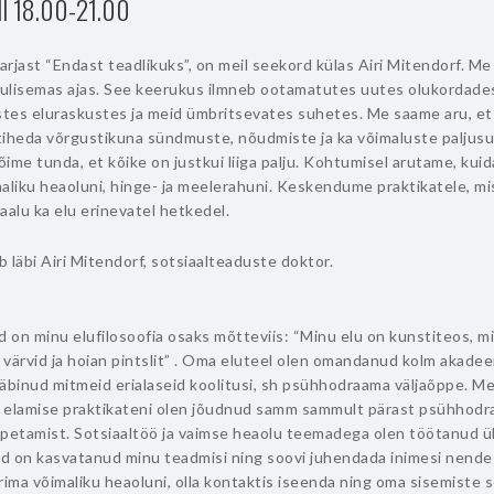
ll 18.00-21.00
rjast “Endast teadlikuks”, on meil seekord külas Airi Mitendorf. M
erulisemas ajas. See keerukus ilmneb ootamatutes uutes olukordade
stes eluraskustes ja meid ümbritsevates suhetes. Me saame aru, e
tiheda võrgustikuna sündmuste, nõudmiste ja ka võimaluste paljusu
ime tunda, et kõike on justkui liiga palju. Kohtumisel arutame, kui
aliku heaoluni, hinge- ja meelerahuni. Keskendume praktikatele, mi
aalu ka elu erinevatel hetkedel.
ib läbi Airi Mitendorf, sotsiaalteaduste doktor.
:
d on minu elufilosoofia osaks mõtteviis: “Minu elu on kunstiteos, mi
n värvid ja hoian pintslit” . Oma eluteel olen omandanud kolm akadee
 läbinud mitmeid erialaseid koolitusi, sh psühhodraama väljaõppe. M
 elamise praktikateni olen jõudnud samm sammult pärast psühhod
petamist. Sotsiaaltöö ja vaimse heaolu teemadega olen töötanud ül
d on kasvatanud minu teadmisi ning soovi juhendada inimesi nende
rima võimaliku heaoluni, olla kontaktis iseenda ning oma sisemiste s