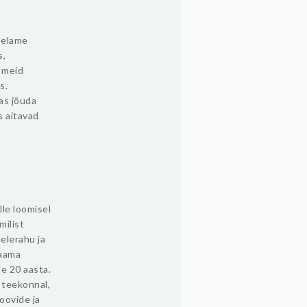
e elame
s,
t meid
s.
das jõuda
s aitavad
lle loomisel
milist
eelerahu ja
raama
e 20 aasta.
 teekonnal,
oovide ja