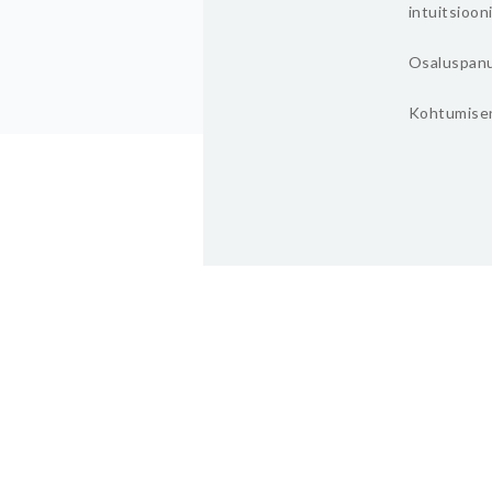
intuitsioon
Osaluspanus
Kohtumisen