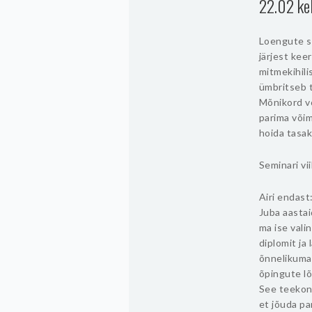
22.02 ke
Loengute sa
järjest ke
mitmekihili
ümbritseb 
Mõnikord võ
parima võim
hoida tasak
Seminari vi
Airi endast
Juba aastai
ma ise vali
diplomit ja
õnnelikuma
õpingute lõ
See teekon
et jõuda pa