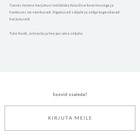
Tunnis teeme harjutusi mõõduka füüsilise koormusega ja
fookuses on venitused, liigutused seljale ja selga tugevdavad
harjutused.
Tule hooli, armasta ja tee pai oma seljale.
Soovid osaleda?
KIRJUTA MEILE