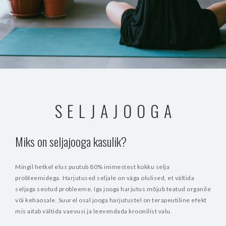
SELJAJOOGA
Miks on seljajooga kasulik?
Mingil hetkel elus puutub 80% inimestest kokku selja
probleemidega. Harjutused seljale on väga olulised, et vältida
seljaga seotud probleeme. Iga jooga harjutus mõjub teatud organile
või kehaosale. Suurel osal jooga harjutustel on terapeutiline efekt
mis aitab vältida vaevusi ja leevendada kroonilist valu.