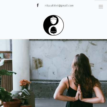
rita.ukkivi@gmail.com
Tammiku 7, Rakvere
STUUDIOST
TUNNIPLAAN
JOOGA/PILATES
TERAAPIA
ÜRITUSED
TIIMIDELE
GALERII
KONTAKT