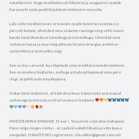
sukeldumist. Kogu meditatiivset liikumist ja voogamist saadab
Karuneshi enda poolt kirjutatud imekaunis muusika.
Läbi selle meditatsiooni erinevate osade tuled Sa iseendasse
päriselt kohale, ühendud oma südame ruumiga ning selle ruumi
kaudu lood ühenduse tulevikuga ja minevikuga. Ühendad oma
südames taeva ja maa ning aktiveerid oma energias andmise –
vastuvõtmise loomuliku ringi.
See on ilus seisund, kus lõpetada oma meditatsioonide teekond.
See on imeline häälestus, millega astuda pühapäeval oma pere
ringi, et pühitseda emadepäeva.
Ootan Sind südamest, et kõik üheskoos häälestada end avatud
südamega ja armastuse tiivul suvesse lendama.
INVESTEERING ENDASSE 15 eur’i. Tasumine sularahas kohapeal.
Pane selga mugav riietus , et saaksid vabalt liikuda ja võta kaasa
veepudel.
OSAVÕTUKS registreeru: rita.ukkivi@gmail.com või