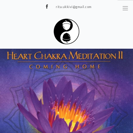
rita.ukkivi@gmail.com
Tammiku 7, Rakvere
STUUDIOST
TUNNIPLAAN
JOOGA/PILATES
TERAAPIA
ÜRITUSED
TIIMIDELE
GALERII
KONTAKT