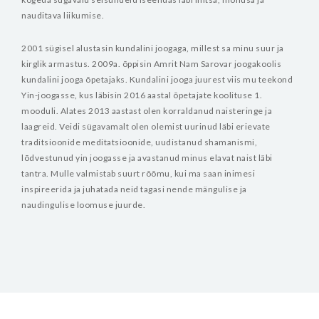
nauditava liikumise.
2001 sügisel alustasin kundalini joogaga, millest sa minu suur ja
kirglik armastus. 2009a. õppisin Amrit Nam Sarovar joogakoolis
kundalini jooga õpetajaks. Kundalini jooga juurest viis mu teekond
Yin-joogasse, kus läbisin 2016 aastal õpetajate koolituse 1.
mooduli. Alates 2013 aastast olen korraldanud naisteringe ja
laagreid. Veidi sügavamalt olen olemist uurinud läbi erievate
traditsioonide meditatsioonide, uudistanud shamanismi,
lõdvestunud yin joogasse ja avastanud minus elavat naist läbi
tantra.
Mulle valmistab suurt rõõmu, kui ma saan inimesi
inspireerida ja juhatada neid tagasi nende mängulise ja
naudingulise loomuse juurde.