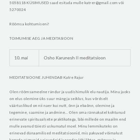
5058118
KÜSIMUSED saad esitada mulle katrer@gmail.com või
5270024
Rõõmsa kohtumiseni!
TOIMUMISE AEG JA MEDITASIOON
10. mai
Osho Karunesh II meditatsioon
MEDITATSIOONE JUHENDAB Katre Rajur
Olen rõõmsameelne rändur ja uudishimulik elu nautija. Minu jaoks
on elus olemine üks suur mäng ja seiklus, kus võrdselt
väärtuslikud on nii naer kui nutt, õnn ja ebaõnn, olemine ja
tegemine, saamine ja andmine… Olen oma rännakutel kohtunud
erinevate spirituaalsete praktikatega, läbi millede on maailm end
mulle avanud täiesti uskumatul moel. Minu lemmikuteks on
erinevad dünaamilised meditatsioonid, mis pakuvad võimalust
kogeda sügavaid seisundeid iseendas läbi lihtsa, mõnusa ja