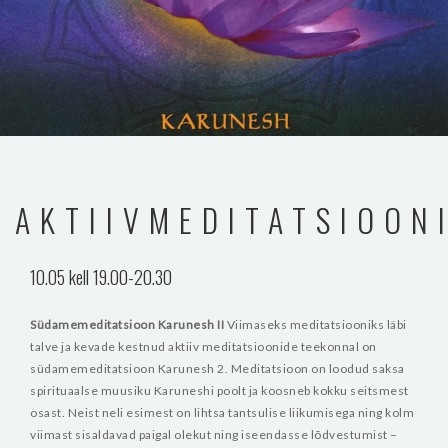
AKTIIVMEDITATSIOON
10.05 kell 19.00-20.30
Südamemeditatsioon Karunesh II
Viimaseks meditatsiooniks läbi
talve ja kevade kestnud aktiiv meditatsioonide teekonnal on
südamemeditatsioon Karunesh 2. Meditatsioon on loodud saksa
spirituaalse muusiku Karuneshi poolt ja koosneb kokku seitsmest
osast. Neist neli esimest on lihtsa tantsulise liikumisega ning kolm
viimast sisaldavad paigal olekut ning iseendasse lõdvestumist –