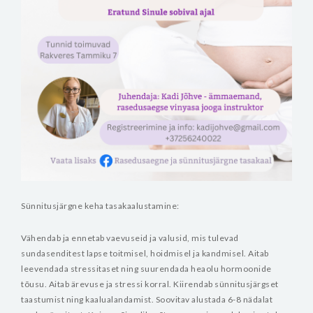
Sünnitusjärgne keha tasakaalustamine:
Vähendab ja ennetab vaevuseid ja valusid, mis tulevad
sundasenditest lapse toitmisel, hoidmisel ja kandmisel. Aitab
leevendada stressitaset ning suurendada heaolu hormoonide
tõusu. Aitab ärevuse ja stressi korral. Kiirendab sünnitusjärgset
taastumist ning kaalualandamist.
Soovitav alustada 6-8 nädalat