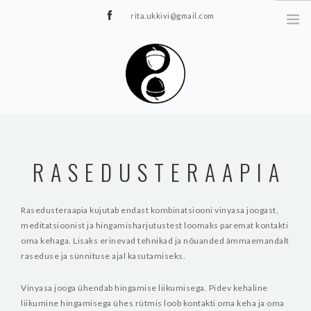
rita.ukkivi@gmail.com
Tammiku 7, Rakvere
STUUDIOST
TUNNIPLAAN
RASEDUSTERAAPIA
JOOGA/PILATES
TERAAPIA
Rasedusteraapia kujutab endast kombinatsiooni vinyasa joogast,
ÜRITUSED
meditatsioonist ja hingamisharjutustest loomaks paremat kontakti
TIIMIDELE
oma kehaga. Lisaks erinevad tehnikad ja nõuanded ämmaemandalt
raseduse ja sünnituse ajal kasutamiseks.
GALERII
KONTAKT
Vinyasa jooga ühendab hingamise liikumisega. Pidev kehaline
liikumine hingamisega ühes rütmis loob kontakti oma keha ja oma