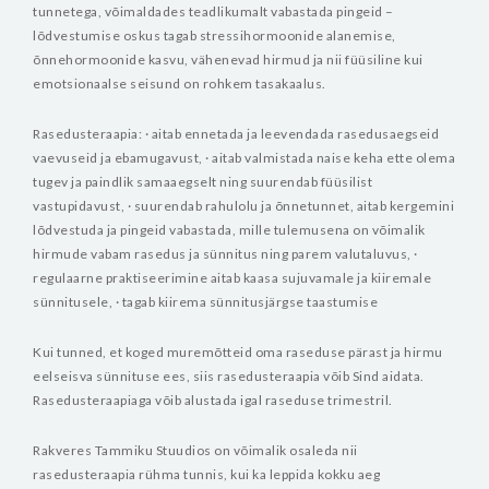
tunnetega, võimaldades teadlikumalt vabastada pingeid –
lõdvestumise oskus tagab stressihormoonide alanemise,
õnnehormoonide kasvu, vähenevad hirmud ja nii füüsiline kui
emotsionaalse seisund on rohkem tasakaalus.
Rasedusteraapia:
· aitab ennetada ja leevendada rasedusaegseid
vaevuseid ja ebamugavust,
· aitab valmistada naise keha ette olema
tugev ja paindlik samaaegselt ning suurendab füüsilist
vastupidavust,
· suurendab rahulolu ja õnnetunnet, aitab kergemini
lõdvestuda ja pingeid vabastada, mille tulemusena on võimalik
hirmude vabam rasedus ja sünnitus ning parem valutaluvus,
·
regulaarne praktiseerimine aitab kaasa sujuvamale ja kiiremale
sünnitusele,
· tagab kiirema sünnitusjärgse taastumise
Kui tunned, et koged muremõtteid oma raseduse pärast ja hirmu
eelseisva sünnituse ees, siis rasedusteraapia võib Sind aidata.
Rasedusteraapiaga võib alustada igal raseduse trimestril.
Rakveres Tammiku Stuudios on võimalik osaleda nii
rasedusteraapia rühma tunnis, kui ka leppida kokku aeg