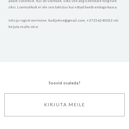
peale sünnitust. Kui on võimalik, võta see aeg iseendale ning tule
üksi. Loomulikult ei ole see takistus kui võtad beebi endaga kaasa.
Info ja registreerimine: kadijohve@gmail.com, +37256240022 või
kirjuta mulle otse
Soovid osaleda?
KIRJUTA MEILE