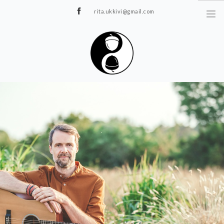
rita.ukkivi@gmail.com
Tammiku 7, Rakvere
STUUDIOST
TUNNIPLAAN
JOOGA/PILATES
TERAAPIA
ÜRITUSED
TIIMIDELE
GALERII
KONTAKT