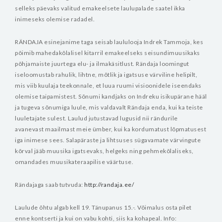
selleks päevaks valitud emakeelsete laulupalade saatel ikka
inimeseks olemise radadel.
RÄNDAJA esinejanime taga seisab laululooja Indrek Tammoja, kes
põimib mahedakõlalisel kitarril emakeelseks seisundimuusikaks
põhjamaiste juurtega elu- ja ilmakäsitlust. Rändaja loomingut
iseloomustab rahulik, lihtne, mõtlik ja igatsuse värviline helipilt,
mis viib kuulaja teekonnale, et luua ruumi visioonidele iseendaks
olemise taipamistest. Sõnumi kandjaks on Indreku isikupärane hääl
ja tugeva sõnumiga luule, mis valdavalt Rändaja enda, kui ka teiste
luuletajate sulest. Laulud jutustavad lugusid nii rändurile
avanevast maailmast meie ümber, kui ka kordumatust lõpmatusest
iga inimese sees. Salapäraste ja lihtsuses sügavamate värvingute
kõrval jääb muusika igatsevaks, helgeks ning pehmekõlaliseks,
omandades muusikateraapilise väärtuse.
Rändajaga saab tutvuda:
http://randaja.ee/
Laulude õhtu algab kell 19.
Tänupanus 15.-. Võimalus osta pilet
enne kontserti ja kui on vabu kohti, siis ka kohapeal.
Info: