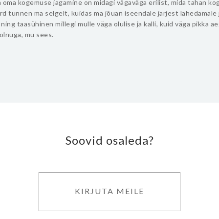
 oma kogemuse jagamine on midagi vägaväga erilist, mida tahan kog
ord tunnen ma selgelt, kuidas ma jõuan iseendale järjest lähedamale 
ning taasühinen millegi mulle väga olulise ja kalli, kuid väga pikka a
olnuga, mu sees.
Soovid osaleda?
KIRJUTA MEILE