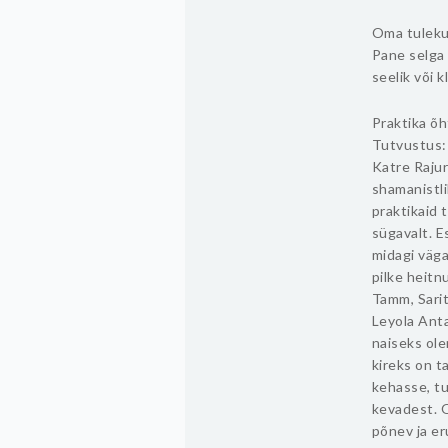
Oma tulekus
Pane selga 
seelik või 
Praktika õht
Tutvustus:
Katre Rajur
shamanistli
praktikaid 
sügavalt. E
midagi väga
pilke heitn
Tamm, Sarit
Leyola Anta
naiseks ole
kireks on t
kehasse, tu
kevadest. 
põnev ja er