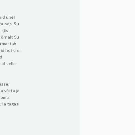
õid ühel
mbuses. Su
 siis
 õrnalt Su
armastab
id hetki ei
ed
ad selle
asse,
a võtta ja
d oma
lla tagasi