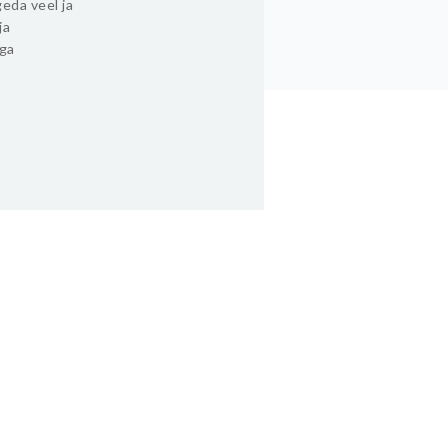
eda veel ja
ja
ega