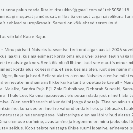
t anna palun teada Ritale: rita.ukkivi@gmail.com või tel:5058118.
mindagi mugavat ja mõnusat, milles Sa ennast väga naiselikuna tun
kleit sobivad suurepäraselt. Samuti on kõik ehted teretulnud.
ut viib läbi Katre Rajur.
 – Minu päriselt Naiseks kasvamise teekond algas aastal 2006 suve
kus laagris, kus ma esimest korda oma elus ühel päeval tegin väga l
teiste naistega koos. See kõik oli nii lihtne, kuid see muutis minus m
simest korda elus kogesin ma, et see, kes ma olen, just see naine m
 õiget, ilusat ja head. Sellest alates olen ma Naiseks olemise müst
ud erinevate nii shamanistlikke kui ka tantra õpetajate käe all – Nair
a, Malaika, Sandra Puja Pijl, Zola Dubnikova, Deborah Sundahl, Sann
ra, Thule Lee. Ka oma igapäevast elu püüan elada just nimelt läbi te
mise. Olen sertifitseeritud kundalini jooga õpetaja. Täna on minu s
antsimine, kuna see on imeline vahend enda kiireks ja tõhusaks hää
nnetusse ja naisenergiasse. Naisteringe olen ma läbi viinud alates
Oma olemuse uurimine, avastamine ja kogemine on minu jaoks üks l
utav seiklus. Koos teiste naistega ühise ruumi loomine, erinevate p