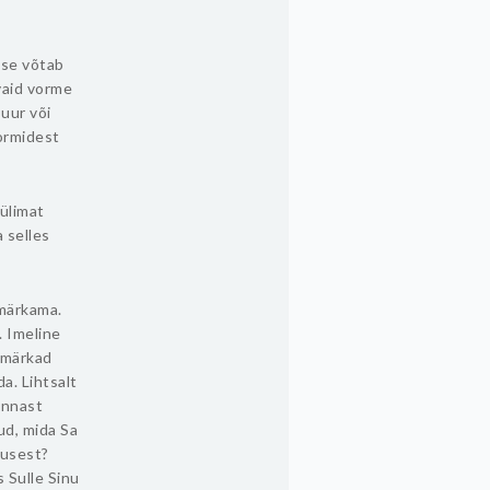
sse võtab
evaid vorme
suur või
vormidest
 ülimat
a selles
 märkama.
. Imeline
 märkad
a. Lihtsalt
ennast
ud, mida Sa
dusest?
s Sulle Sinu