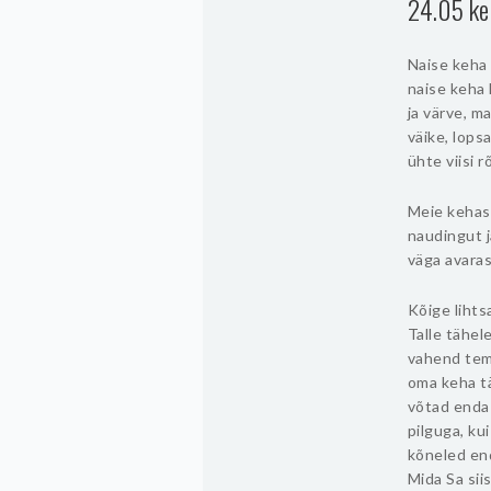
24.05 ke
Naise keha
naise keha 
ja värve, m
väike, lops
ühte viisi 
Meie kehass
naudingut j
väga avaras
Kõige liht
Talle tähel
vahend tem
oma keha t
võtad enda 
pilguga, k
kõneled en
Mida Sa sii