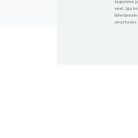
tegemine ja
veel. Iga k
lähedamale 
unustuses 