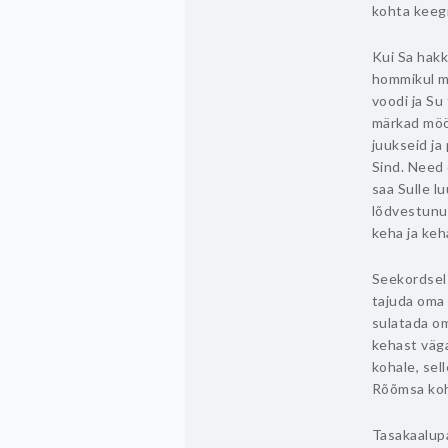
kohta keegi
Kui Sa hakk
hommikul m
voodi ja Su
märkad mööd
juukseid ja
Sind. Need 
saa Sulle l
lõdvestunud
keha ja keh
Seekordsel 
tajuda oma 
sulatada om
kehast väga
kohale, sel
Rõõmsa koh
Tasakaalup