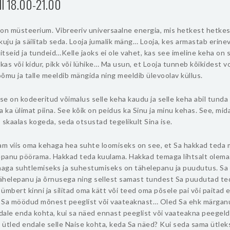
ll 18.00-21.00
 on müsteerium. Vibreeriv universaalne energia, mis hetkest hetke
kuju ja säilitab seda. Looja jumalik mäng… Looja, kes armastab erin
aitseid ja tundeid…Kelle jaoks ei ole vahet, kas see imeline keha on 
akas või kidur, pikk või lühike… Ma usun, et Looja tunneb kõikidest 
rõõmu ja talle meeldib mängida ning meeldib ülevoolav küllus.
e on kodeeritud võimalus selle keha kaudu ja selle keha abil tunda
a ka ülimat piina. See kõik on peidus ka Sinu ja minu kehas. See, mid
 skaalas kogeda, seda otsustad tegelikult Sina ise.
sam viis oma kehaga hea suhte loomiseks on see, et Sa hakkad teda
epanu pöörama. Hakkad teda kuulama. Hakkad temaga lihtsalt olema
aga suhtlemiseks ja suhestumiseks on tähelepanu ja puudutus. Sa
ähelepanu ja õrnusega ning sellest samast tundest Sa puudutad ted
ümbert kinni ja silitad oma kätt või teed oma põsele pai või paitad 
ui Sa möödud mõnest peeglist või vaateaknast… Oled Sa ehk märgan
dale enda kohta, kui sa näed ennast peeglist või vaateakna peegel
s ütled endale selle Naise kohta, keda Sa näed? Kui seda sama ütlek