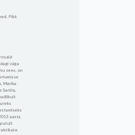
ned. Pikk
l
ihtsaid
idagi väga
inu sees, on
eeriumisse
a, Marika
a Sanita,
adlikult
uureks
lestamiseks
 2013 aasta
õputult
raktikate