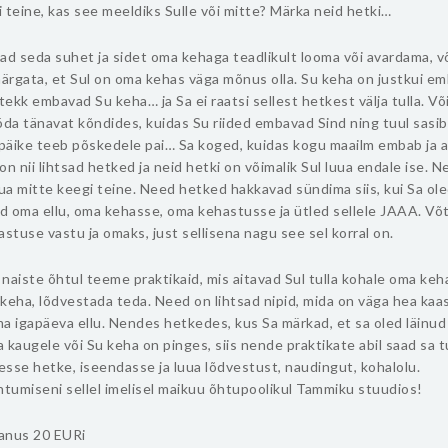
 teine, kas see meeldiks Sulle või mitte? Märka neid hetki…
ad seda suhet ja sidet oma kehaga teadlikult looma või avardama, v
ärgata, et Sul on oma kehas väga mõnus olla. Su keha on justkui e
 tekk embavad Su keha… ja Sa ei raatsi sellest hetkest välja tulla. Või
a tänavat kõndides, kuidas Su riided embavad Sind ning tuul sasib
 päike teeb põskedele pai… Sa koged, kuidas kogu maailm embab ja 
on nii lihtsad hetked ja neid hetki on võimalik Sul luua endale ise. Ne
uua mitte keegi teine. Need hetked hakkavad sündima siis, kui Sa ol
 oma ellu, oma kehasse, oma kehastusse ja ütled sellele JAAA. Võt
astuse vastu ja omaks, just sellisena nagu see sel korral on.
naiste õhtul teeme praktikaid, mis aitavad Sul tulla kohale oma keh
keha, lõdvestada teda. Need on lihtsad nipid, mida on väga hea kaas
a igapäeva ellu. Nendes hetkedes, kus Sa märkad, et sa oled läinu
 kaugele või Su keha on pinges, siis nende praktikate abil saad sa tu
lesse hetke, iseendasse ja luua lõdvestust, naudingut, kohalolu.
tumiseni sellel imelisel maikuu õhtupoolikul Tammiku stuudios!
anus 20 EURi