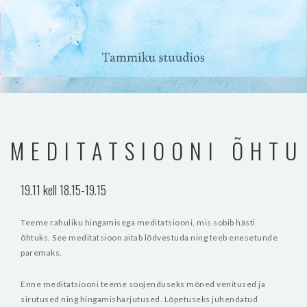
MEDITATSIOONI ÕHTU
19.11 kell 18.15-19.15
Teeme rahuliku hingamisega meditatsiooni, mis sobib hästi
õhtuks. See meditatsioon aitab lõdvestuda ning teeb enesetunde
paremaks.
Enne meditatsiooni teeme soojenduseks mõned venitused ja
sirutused ning hingamisharjutused. Lõpetuseks juhendatud