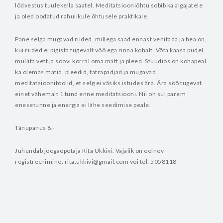
lõdvestus tuulekella saatel.
Meditatsiooniõhtu sobib ka algajatele
ja oled oodatud rahulikule õhtusele praktikale.
Pane selga mugavad riided, millega saad ennast venitada ja hea on,
kui riided ei pigista tugevalt vöö ega rinna kohalt. Võta kaasa pudel
mullita vett ja soovi korral oma matt ja pleed. Stuudios on kohapeal
ka olemas matid, pleedid, tatrapadjad ja mugavad
meditatsioonitoolid, et selg ei väsiks istudes ära.
Ära söö tugevat
einet vähemalt 1 tund enne meditatsiooni. Nii on sul parem
enesetunne ja energia ei lähe seedimise peale.
Tänupanus 8.-
Juhendab joogaõpetaja Rita Ukkivi.
Vajalik on eelnev
registreerimine: rita.ukkivi@gmail.com või tel: 5058118