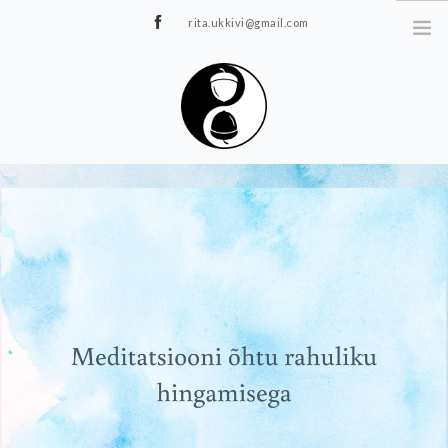
rita.ukkivi@gmail.com
Tammiku 7, Rakvere
STUUDIOST
TUNNIPLAAN
JOOGA/PILATES
TERAAPIA
ÜRITUSED
TIIMIDELE
GALERII
KONTAKT