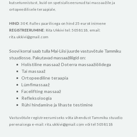
kutsetunnistust, kuid on spetsialiseerunud tai massaažile ja
ortopeedilisele teraapiale.
HIND
: 30 € /tulles paarilisega on hind 25 eurot inimene
REGISTREERUMINE
: Rita Ukkivi tel: 5058118, email:
rita.ukkivi@gmail.com
Soovi korral saab tulla Mai-Liisi juurde vastuvõtule Tammiku
stuudiosse.
Pakutavad massaažiliigid on:
Holistiline massaaž Doterra massaažiõlidega
Tai massaaž
Ortopeediline teraapia
Lümfimassaaž
Facelifting massaaž
Refleksoloogia
Rühi hindamine ja lihaste testimine
Vastuvõtule registreerumiseks võta ühendust Tammiku stuudio
perenaisega e-mail: rita.ukkivi@gmail.com või tel 5058118