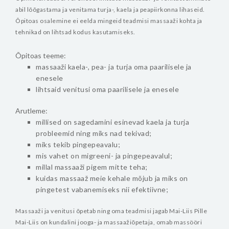
abil lõõgastama ja venitama turja-, kaela ja peapiirkonna lihaseid.
Õpitoas osalemine ei eelda mingeid teadmisi massaaži kohta ja
tehnikad on lihtsad kodus kasutamiseks.
Õpitoas teeme:
massaaži kaela-, pea- ja turja oma paarilisele ja
enesele
lihtsaid venitusi oma paarilisele ja enesele
Arutleme:
millised on sagedamini esinevad kaela ja turja
probleemid ning miks nad tekivad;
miks tekib pingepeavalu;
mis vahet on migreeni- ja pingepeavalul;
millal massaaži pigem mitte teha;
kuidas massaaž meie kehale mõjub ja miks on
pingetest vabanemiseks nii efektiivne;
Massaaži ja venitusi õpetab ning oma teadmisi jagab Mai-Liis Pille
Mai-Liis on kundalini jooga- ja massaažiõpetaja, omab massööri