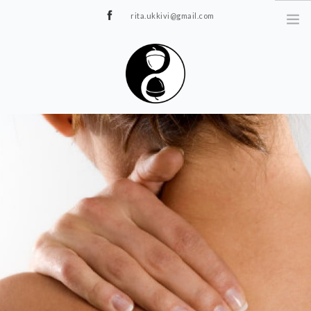
rita.ukkivi@gmail.com
Tammiku 7, Rakvere
STUUDIOST
TUNNIPLAAN
JOOGA/PILATES
TERAAPIA
ÜRITUSED
TIIMIDELE
GALERII
KONTAKT