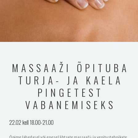
MASSAAŽI ÕPITUBA
TURJA- JA KAELA
PINGETEST
VABANEMISEKS
22.02 kell 18.00-21.00
Õpime lähedasel või enesel lihtsate massaaži- ja venitustehnikate