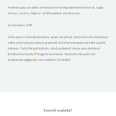
Heliteraapia on abiks erinevate terviseprobleemide korral, nagu
ärevus, stress, liigese- ja lihasvalud, väsimus jm.
Osalustasu: 20€
Heliseanss toimub lamades, peal soe pleed. Soovi korral võid kaasa
võtta oma lamamisaluse ja pleedi, kuid ka kohapeal on kõik vajalik
olemas.
Tule lihtsalt kohale, oled oodatud!
Anna oma tulekust
kindlasti ka teada
Registreerimine:
Tammiku Stuudio või
kaiakarjatse@gmail.com
telefon 5536006
Soovid osaleda?