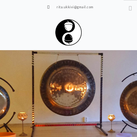
rita.ukkivi@gmail.com
Tammiku 7, Rakvere
STUUDIOST
TUNNIPLAAN
JOOGA/PILATES
TERAAPIA
ÜRITUSED
TIIMIDELE
GALERII
KONTAKT