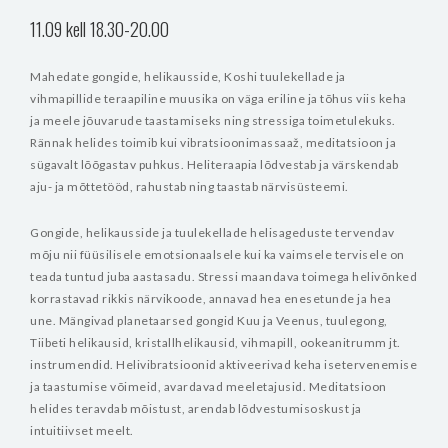
11.09 kell 18.30-20.00
Mahedate gongide, helikausside, Koshi tuulekellade ja
vihmapillide teraapiline muusika on väga eriline ja tõhus viis keha
ja meele jõuvarude taastamiseks ning stressiga toimetulekuks.
Rännak helides toimib kui vibratsioonimassaaž, meditatsioon ja
sügavalt lõõgastav puhkus. Heliteraapia lõdvestab ja värskendab
aju- ja mõttetööd, rahustab ning taastab närvisüsteemi.
Gongide, helikausside ja tuulekellade helisageduste tervendav
mõju nii füüsilisele emotsionaalsele kui ka vaimsele tervisele on
teada tuntud juba aastasadu. Stressi maandava toimega helivõnked
korrastavad rikkis närvikoode, annavad hea enesetunde ja hea
une. Mängivad planetaarsed gongid Kuu ja Veenus, tuulegong,
Tiibeti helikausid, kristallhelikausid, vihmapill, ookeanitrumm jt.
instrumendid. Helivibratsioonid aktiveerivad keha isetervenemise
ja taastumise võimeid, avardavad meeletajusid. Meditatsioon
helides teravdab mõistust, arendab lõdvestumisoskust ja
intuitiivset meelt.