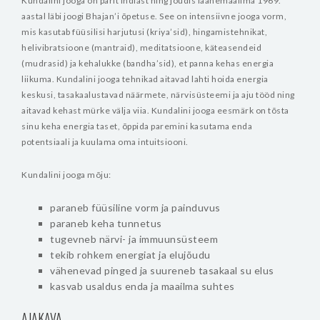
Kundalini jooga on pärit Indiast ning jõudis läänemaailma 1969.
aastal läbi joogi Bhajan’i õpetuse. See on intensiivne jooga vorm,
mis kasutab füüsilisi harjutusi (kriya’sid), hingamistehnikat,
helivibratsioone (mantraid), meditatsioone, käteasendeid
(mudrasid) ja kehalukke (bandha’sid), et panna kehas energia
liikuma. Kundalini jooga tehnikad aitavad lahti hoida energia
keskusi, tasakaalustavad näärmete, närvisüsteemi ja aju tööd ning
aitavad kehast mürke välja viia. Kundalini jooga eesmärk on tõsta
sinu keha energia taset, õppida paremini kasutama enda
potentsiaali ja kuulama oma intuitsiooni.
Kundalini jooga mõju:
paraneb füüsiline vorm ja painduvus
paraneb keha tunnetus
tugevneb närvi- ja immuunsüsteem
tekib rohkem energiat ja elujõudu
vähenevad pinged ja suureneb tasakaal su elus
kasvab usaldus enda ja maailma suhtes
AJAKAVA