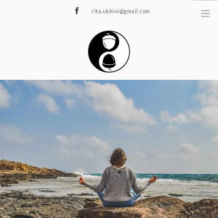
rita.ukkivi@gmail.com
Tammiku 7, Rakvere
STUUDIOST
TUNNIPLAAN
JOOGA/PILATES
TERAAPIA
ÜRITUSED
TIIMIDELE
GALERII
KONTAKT