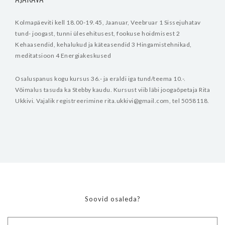
Kolmapäeviti kell 18.00-19.45, Jaanuar, Veebruar
1 Sissejuhatav
tund- joogast, tunni ülesehitusest, fookuse hoidmisest
2
Kehaasendid, kehalukud ja käteasendid
3 Hingamistehnikad,
meditatsioon
4 Energiakeskused
Osaluspanus kogu kursus 36.- ja eraldi iga tund/teema 10.-.
Võimalus tasuda ka Stebby kaudu.
Kursust viib läbi joogaõpetaja Rita
Ukkivi.
Vajalik registreerimine rita.ukkivi@gmail.com, tel 5058118.
Soovid osaleda?