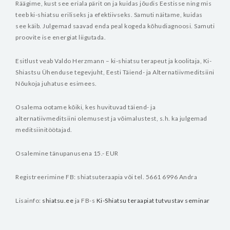
Räägime, kust see eriala pärit on ja kuidas jõudis Eestisse ning mis
teeb ki-shiatsu eriliseks ja efektiivseks.
Samuti näitame, kuidas
see käib. Julgemad saavad enda peal kogeda kõhudiagnoosi. Samuti
proovite ise energiat liigutada.
Esitlust veab Valdo Herzmann – ki-shiatsu terapeut ja koolitaja, Ki-
Shiastsu Ühenduse tegevjuht, Eesti Täiend- ja Alternatiivmeditsiini
Nõukoja juhatuse esimees.
Osalema ootame kõiki, kes huvituvad täiend- ja
alternatiivmeditsiini olemusest ja võimalustest, s.h. ka julgemad
meditsiinitöötajad.
Osalemine tänupanusena 15.- EUR
Registreerimine FB: shiatsuteraapia või tel. 5661 6996 Andra
Lisainfo:
shiatsu.ee
ja FB-s
Ki-Shiatsu teraapiat tutvustav seminar