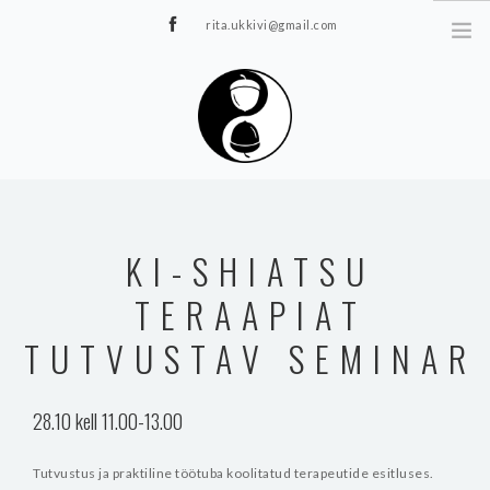
rita.ukkivi@gmail.com
Tammiku 7, Rakvere
STUUDIOST
TUNNIPLAAN
KI-SHIATSU
JOOGA/PILATES
TERAAPIAT
TERAAPIA
ÜRITUSED
TUTVUSTAV SEMINAR
TIIMIDELE
GALERII
28.10 kell 11.00-13.00
KONTAKT
Tutvustus ja praktiline töötuba koolitatud terapeutide esitluses.