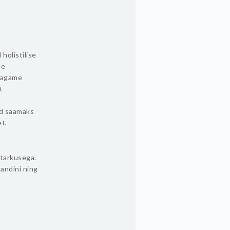
holistilise
ne
 Jagame
t
tud saamaks
t,
etarkusega.
andini ning