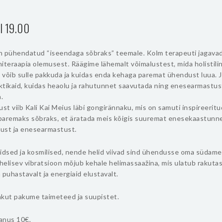
ll 19.00
n pühendatud “iseendaga sõbraks” teemale. Kolm terapeuti jagavad 
iteraapia olemusest. Räägime lähemalt võimalustest, mida holistili
 võib sulle pakkuda ja kuidas enda kehaga paremat ühendust luua.
aktikaid, kuidas heaolu ja rahutunnet saavutada ning enesearmastus
.
ust viib Kali Kai Meius läbi gongirännaku, mis on samuti inspireeri
paremaks sõbraks, et äratada meis kõigis suuremat enesekaastunne
ust ja enesearmastust.
iidsed ja kosmilised, nende helid viivad sind ühendusse oma südam
elisev vibratsioon mõjub kehale helimassaažina, mis ulatub rakutas
 puhastavalt ja energiaid elustavalt.
akut pakume taimeteed ja suupistet.
anus 10€.