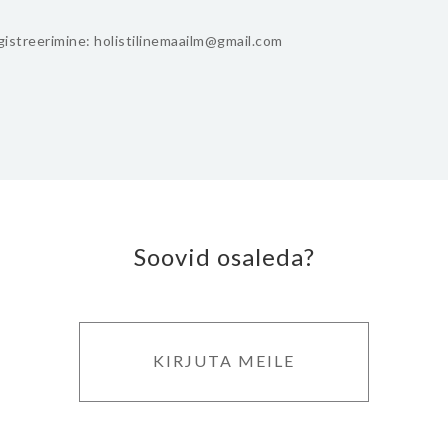
istreerimine: holistilinemaailm@gmail.com
Soovid osaleda?
KIRJUTA MEILE