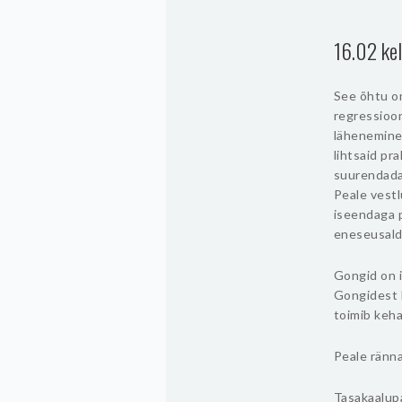
16.02 ke
See õhtu o
regressioon
lähenemine
lihtsaid pr
suurendada
Peale vestl
iseendaga 
eneseusald
Gongid on 
Gongidest h
toimib keha
Peale ränn
Tasakaalup