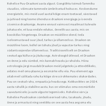
Rohelise Puu-Draakoni aasta algust.
Gongiõhtu toimub Tammiku
stuudios, võimsate tammede ümbritsetud hoituses.
Keskendume
energiatele, mis meid uuel aastal kõige enam toetavad, väestavad
ja juhivad ning loome ühenduse draakoni energiaga ja iseenda
sisemise draakoniga. Avame ennast vaimsest maailmast tulevale
juhatusele, et luua endale edukas, õnnelik uus aasta, mis on
kooskõlas hingeteega.
Draakon on müütiline olend, teda
iseloomustavad suur jõud, tarkus ja üllameelsus. Draakon on
müütiline loom, kellel on tohutu jõud ja vapustav tarkus ning
südantsoojendav üllameelsus.
Traditsiooniliselt on Draakon
seotud aga külluse ja jõukusega. Astroloogid ütlevad, et Draakon
on õnne ja edu sümbol, mis kannab heaolu ja rahulolu.
Hiina
astroloogia järgi muudab Draakon meid julgeteks ja ettevõtlikeks,
aidates meil oma plaane ja eesmärke ellu viia.
Puu element aga
aitab meil säilitada rahu ka kõige stressirohkemates olukordades.
Puu on seotud rahu, empaatia ja headusega.
Kokkuvõttes on 2024.
aasta rahulik ja stabiilne aasta, kus on võimalus oma eesmärkide
saavutamiseks ja uute alguste tegemiseks. Roheline värv ja
Roheline Puudraakon sümboliseerivad rahu, tasakaalu, jõudu,
õnne ja armastust ning seetõttu on see aasta hea aeg oma elu