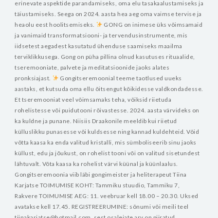
erinevate aspektide parandamiseks, oma elu tasakaalustamiseks ja
täiustamiseks. Seega on 2024. aasta hea aeg oma vaimse tervise ja
heaolu eest hoolitsemiseks.
GONG on inimese üks võimsamaid
ja vanimaid transformatsiooni- ja tervendusinstrumente, mis
iidsetest aegadest kasutatud ühenduse saamiseks maailma
terviklikkusega. Gong on püha pillina olnud kasutuses rituaalide,
tseremooniate, palvete ja meditatsioonide jaoks alates
pronksiajast.
Gongitseremoonial teeme taotlused uueks
aastaks, et kutsuda oma ellu õitsengut kõikidesse valdkondadesse.
Et tseremooniat veel võimsamaks teha, võiksid riietuda
rohelistesse või puidutooni rõivastesse. 2024. aasta värvideks on
ka kuldne ja punane. Niisiis Draakonile meeldib kui riietud
külluslikku punasesse või kuldsesse ning kannad kuldehteid. Võid
võtta kaasa ka enda valitud kristalli, mis sümboliseerib sinu jaoks
küllust, edu ja jõukust, on rohelist tooni või on valitud sisetundest
lähtuvalt. Võta kaasa ka rohelist värvi küünal ja küünlaalus.
Gongitseremoonia viib läbi gongimeister ja heliterapeut Tiina
Karjatse
TOIMUMISE KOHT: Tammiku stuudio, Tammiku 7,
Rakvere
TOIMUMISE AEG: 11. veebruar kell 18.00 – 20.30. Uksed
avatakse kell 17.45.
REGISTREERUMINE: sõnumi või meili teel
tiinakarjatse@hotmail.com, sest osalejate arv on piiratud.