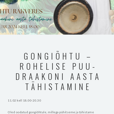
GONGIÕHTU –
ROHELISE PUU-
DRAAKONI AASTA
TÄHISTAMINE
11.02 kell 18.00-20.30
Oled oodatud gongiõhtule, millega pühitseme ja tähistame