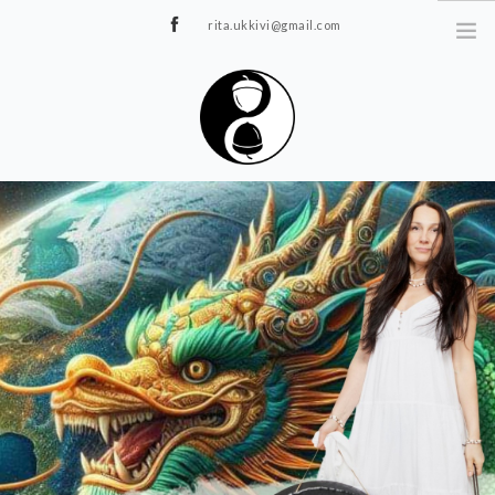
rita.ukkivi@gmail.com
Tammiku 7, Rakvere
STUUDIOST
TUNNIPLAAN
JOOGA/PILATES
TERAAPIA
ÜRITUSED
TIIMIDELE
GALERII
KONTAKT