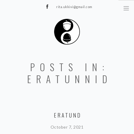
rita.ukkivi@gmail.com
Tammiku 7, Rakvere
STUUDIOST
POSTS IN:
TUNNIPLAAN
JOOGA/PILATES
ERATUNNID
TERAAPIA
ÜRITUSED
TIIMIDELE
GALERII
ERATUND
KONTAKT
October 7, 2021