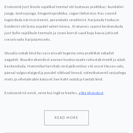
Eratunnid just Sinule vajalikul teemal või toetavas praktikas: kundalini
jooga, tantsujooga, hingamispraktika, sügav lõdvestus.Kas soovid
tugevdada närvisüsteemi, parandada seedimist, harjutada fookuse
hoidmist või lasta asjadel vahel minna.. Eratunnis saame keskenduda
just Sulle vajalikule teemale ja soovi korral saad koju kaasa juhised
iseseisvaks harjutamiseks.
Stuudio ootab Sind ka isesseisvalt tegema oma praktikat vabadel
aegadel. Stuudio akendest avanev loodusvaade rahustab meelt ja aitab
keskenduda. Hommikul tervitab sind päiksetõus või orust tõusev udu,
päeval valguselaigud ja puudel siblivad linnud, videvikutunnil varjudega
mets ja vihmakrabin katusel.See koht ootab ja toetab Sind.
Eratunnid nii eesti, vene kui inglise keeles,
võta ühendust
.
READ MORE