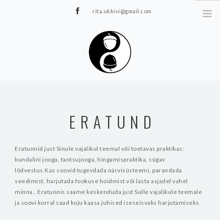
rita.ukkivi@gmail.com
Tammiku 7, Rakvere
STUUDIOST
TUNNIPLAAN
ERATUND
JOOGA/PILATES
TERAAPIA
Eratunnid just Sinule vajalikul teemal või toetavas praktikas:
ÜRITUSED
kundalini jooga, tantsujooga, hingamispraktika, sügav
TIIMIDELE
lõdvestus.Kas soovid tugevdada närvisüsteemi, parandada
seedimist, harjutada fookuse hoidmist või lasta asjadel vahel
GALERII
minna.. Eratunnis saame keskenduda just Sulle vajalikule teemale
KONTAKT
ja soovi korral saad koju kaasa juhised iseseisvaks harjutamiseks.