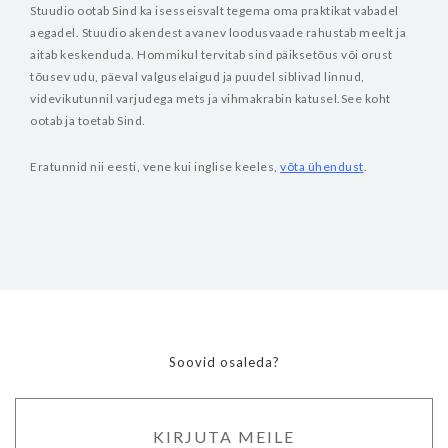
Stuudio ootab Sind ka isesseisvalt tegema oma praktikat vabadel
aegadel. Stuudio akendest avanev loodusvaade rahustab meelt ja
aitab keskenduda. Hommikul tervitab sind päiksetõus või orust
tõusev udu, päeval valguselaigud ja puudel siblivad linnud,
videvikutunnil varjudega mets ja vihmakrabin katusel.See koht
ootab ja toetab Sind.
Eratunnid nii eesti, vene kui inglise keeles,
võta ühendust
.
Soovid osaleda?
KIRJUTA MEILE