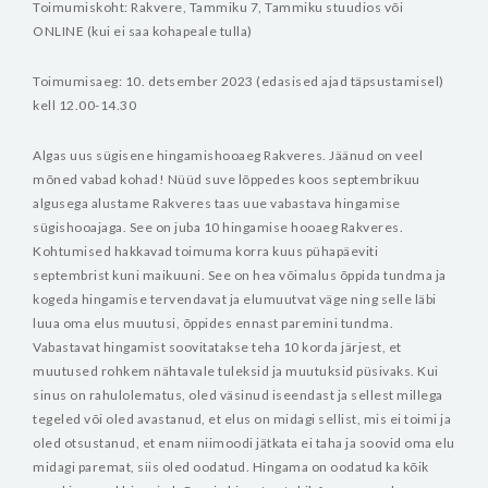
Toimumiskoht: Rakvere, Tammiku 7, Tammiku stuudios või
ONLINE (kui ei saa kohapeale tulla)
Toimumisaeg:
10. detsember 2023 (edasised ajad täpsustamisel)
kell 12.00-14.30
Algas uus sügisene hingamishooaeg Rakveres. Jäänud on veel
mõned vabad kohad!
Nüüd suve lõppedes koos septembrikuu
algusega alustame Rakveres taas uue vabastava hingamise
sügishooajaga. See on juba 10 hingamise hooaeg Rakveres.
Kohtumised hakkavad toimuma korra kuus pühapäeviti
septembrist kuni maikuuni.
See on hea võimalus õppida tundma ja
kogeda hingamise tervendavat ja elumuutvat väge ning selle läbi
luua oma elus muutusi, õppides ennast paremini tundma.
Vabastavat hingamist soovitatakse teha 10 korda järjest, et
muutused rohkem nähtavale tuleksid ja muutuksid püsivaks.
Kui
sinus on rahulolematus, oled väsinud iseendast ja sellest millega
tegeled või oled avastanud, et elus on midagi sellist, mis ei toimi ja
oled otsustanud, et enam niimoodi jätkata ei taha ja soovid oma elu
midagi paremat, siis oled oodatud.
Hingama on oodatud ka kõik