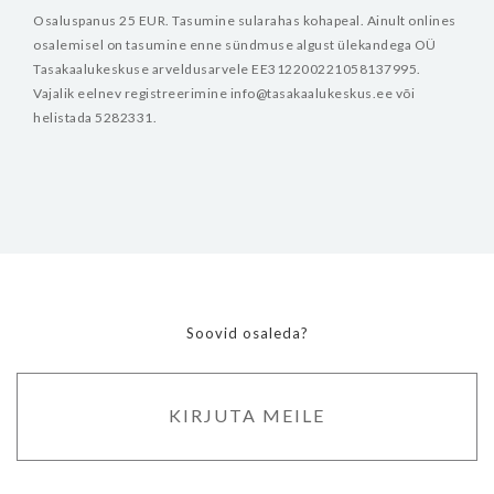
Osaluspanus 25 EUR. Tasumine sularahas kohapeal.
Ainult onlines
osalemisel on tasumine enne sündmuse algust ülekandega OÜ
Tasakaalukeskuse arveldusarvele EE312200221058137995.
Vajalik eelnev registreerimine info@tasakaalukeskus.ee või
helistada 5282331.
Soovid osaleda?
KIRJUTA MEILE