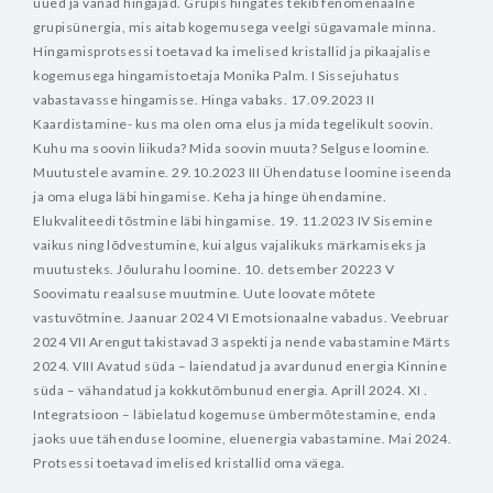
uued ja vanad hingajad. Grupis hingates tekib fenomenaalne
grupisünergia, mis aitab kogemusega veelgi sügavamale minna.
Hingamisprotsessi toetavad ka imelised kristallid ja pikaajalise
kogemusega hingamistoetaja Monika Palm.
I Sissejuhatus
vabastavasse hingamisse. Hinga vabaks. 17.09.2023
II
Kaardistamine- kus ma olen oma elus ja mida tegelikult soovin.
Kuhu ma soovin liikuda? Mida soovin muuta? Selguse loomine.
Muutustele avamine. 29.10.2023
III Ühendatuse loomine iseenda
ja oma eluga läbi hingamise. Keha ja hinge ühendamine.
Elukvaliteedi tõstmine läbi hingamise. 19. 11.2023
IV Sisemine
vaikus ning lõdvestumine, kui algus vajalikuks märkamiseks ja
muutusteks. Jõulurahu loomine. 10. detsember 20223
V
Soovimatu reaalsuse muutmine. Uute loovate mõtete
vastuvõtmine. Jaanuar 2024
VI Emotsionaalne vabadus. Veebruar
2024
VII Arengut takistavad 3 aspekti ja nende vabastamine Märts
2024.
VIII Avatud süda – laiendatud ja avardunud energia Kinnine
süda – vähandatud ja kokkutõmbunud energia. Aprill 2024.
XI .
Integratsioon – läbielatud kogemuse ümbermõtestamine, enda
jaoks uue tähenduse loomine, eluenergia vabastamine. Mai 2024.
Protsessi toetavad imelised kristallid oma väega.