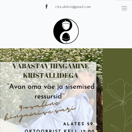
rita.ukkivi@gmail.com
Tammiku 7, Rakvere
STUUDIOST
TUNNIPLAAN
JOOGA/PILATES
TERAAPIA
ÜRITUSED
TIIMIDELE
GALERII
KONTAKT