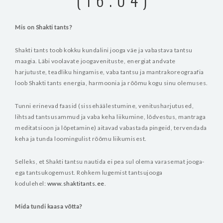
Mis on Shakti tants?
Shakti tants toob kokku kundalini jooga väe ja vabastava tantsu
maagia. Läbi voolavate joogavenituste, energiat andvate
harjutuste, teadliku hingamise, vaba tantsu ja mantrakoreograafia
loob Shakti tants energia, harmoonia ja rõõmu kogu sinu olemuses.
Tunni erinevad faasid (sissehäälestumine, venitusharjutused,
lihtsad tantsusammud ja vaba keha liikumine, lõdvestus, mantraga
meditatsioon ja lõpetamine) aitavad vabastada pingeid, tervendada
keha ja tunda loomingulist rõõmu liikumisest.
Selleks, et Shakti tantsu nautida ei pea sul olema varasemat jooga-
ega tantsukogemust.
Rohkem lugemist tantsujooga
kodulehel:
www.shaktitants.ee
.
Mida tundi kaasa võtta?