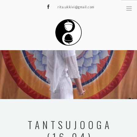
rita.ukkivi@gmail.com
Tammiku 7, Rakvere
STUUDIOST
TUNNIPLAAN
JOOGA/PILATES
TERAAPIA
ÜRITUSED
TIIMIDELE
GALERII
TANTSUJOOGA
KONTAKT
(16.04)