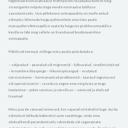
tegelevad kraniosakraalse mehhanismi tasakaalustamise ning
siseorganite mõjutustega nende normaalse talitluse
saavutamiseks.
Uue põlvkonna osteopaadina on mulle antud
võimalus läheneda haigusjuhtumitele oma töös peale
manuaaltervikteraapilise vaate ka haiguste psühhosomaatilise
käsitluse läbi ning sellele on lisandunud biodünaamiline
osteopaatia.
Põhilised teemad, millega minu poole pöördutakse:
– seljavalud
– peavalud või migreenid
– kõhuvalud, seedimishäired
– krooniline lihaspinge
– liikumispiirangud
– erutatud
närvisüsteem
– hormonaalsed probleemid
– taastud vigastusest
või operatsioonist
– raseduse aegne ema ning laste arengu
toetamine
– pidev väsimus ja närvilisus
– vaimsed ja elulised
traumad
Minu juurde satuvad inimesed, kes vajavad nii kehalist tuge, kui ka
võimalust lahkuda kabinetist uute vaadetega, mida oma
elukvaliteedi parandamiseks rakendada või sügavamate