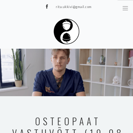
rita.ukkivi@gmail.com
Tammiku 7, Rakvere
STUUDIOST
TUNNIPLAAN
JOOGA/PILATES
TERAAPIA
ÜRITUSED
TIIMIDELE
GALERII
OSTEOPAAT
KONTAKT
VASTUVÕTT (19.08