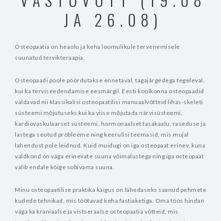
JA 26.08)
Osteopaatia on heaolu ja keha loomulikule tervenemisele
suunatud tervikteraapia.
Osteopaadi poole pöördutakse ennetaval, tagajärgedega tegeleval,
kui ka terviseedendamise eesmärgil. Eesti koolkonna osteopaadid
valdavad nii klassikalisi osteopaatilisi manuaalvõtteid lihas-skeleti
süsteemi mõjutuseks kui ka viise mõjutada närvisüsteemi,
kardiovaskulaarset süsteemi, hormonaalset tasakaalu, raseduse ja
lastega seotud probleeme ning keerulisi teemasid, mis mujal
lahendust pole leidnud. Kuid muidugi on iga osteopaat erinev, kuna
valdkond on väga erinevate suuna võimalustega ning iga osteopaat
valib endale kõige sobivama suuna.
Minu osteopaatilise praktika käigus on lähedaseks saanud pehmete
kudede tehnikad, mis töötavad keha fastiaketiga. Oma töös hindan
väga ka kraniaalse ja vistseraalse osteopaatia võtteid, mis