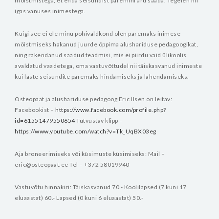
mõistmistega, et enda seisundist paremini aru saada. Tegelen nii
igas vanuses inimestega.
Kuigi see ei ole minu põhivaldkond olen paremaks inimese
mõistmiseks hakanud juurde õppima alushariduse pedagoogikat,
ning rakendanud saadud teadmisi, mis ei piirdu vaid ülikoolis
avaldatud vaadetega, oma vastuvõttudel nii täiskasvanud inimeste
kui laste seisundite paremaks hindamiseks ja lahendamiseks.
Osteopaat ja alushariduse pedagoog Eric Ilsen on leitav:
Facebookist –
https://www.facebook.com/profile.php?
id=61551479550654
Tutvustav klipp –
https://www.youtube.com/watch?v=Tk_UqBX03eg
Aja broneerimiseks või küsimuste küsimiseks:
Mail –
eric@osteopaat.ee
Tel – +372 58019940
Vastuvõtu hinnakiri:
Täiskasvanud 70.-
Koolilapsed (7 kuni 17
eluaastat) 60.-
Lapsed (0 kuni 6 eluaastat) 50.-