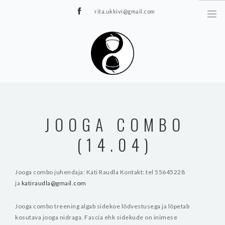
rita.ukkivi@gmail.com
Tammiku 7, Rakvere
STUUDIOST
TUNNIPLAAN
JOOGA COMBO
JOOGA/PILATES
(14.04)
TERAAPIA
ÜRITUSED
TIIMIDELE
Jooga combo juhendaja: Kati Raudla
Kontakt: tel 55645228
ja
katiraudla@gmail.com
GALERII
KONTAKT
Jooga combo treening algab sidekoe lõdvestusega ja lõpetab
kosutava jooga nidraga.
Fascia ehk sidekude on inimese