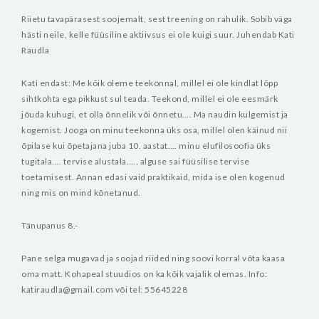
Riietu tavapärasest soojemalt, sest treening on rahulik. Sobib väga
hästi neile, kelle füüsiline aktiivsus ei ole kuigi suur.
Juhendab Kati
Raudla
Kati endast:
Me kõik oleme teekonnal, millel ei ole kindlat lõpp
sihtkohta ega pikkust sul teada. Teekond, millel ei ole eesmärk
jõuda kuhugi, et olla õnnelik või õnnetu…. Ma naudin kulgemist ja
kogemist. Jooga on minu teekonna üks osa, millel olen käinud nii
õpilase kui õpetajana juba 10. aastat…. minu elufilosoofia üks
tugitala…. tervise alustala…., alguse sai füüsilise tervise
toetamisest. Annan edasi vaid praktikaid, mida ise olen kogenud
ning mis on mind kõnetanud.
Tänupanus 8.-
Pane selga mugavad ja soojad riided ning soovi korral võta kaasa
oma matt. Kohapeal stuudios on ka kõik vajalik olemas.
Info:
katiraudla@gmail.com või
tel: 55645228