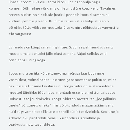
lihassüsteemi üks olulisemaid osi. See näeb välja nagu
kolmemõõtmeline võrk, mis on levinud üle kogu keha. Tavalises
terves olekus on sidekude justkui peenelt kootud kampsuni
kudum, pehme ja veniv. Kuid mis tahes välise kahjustuse või
põletiku tõttu võib see muutuda jäigaks ning põhjustada vaevusi ja
ebamugavust.
Lahendus on käepärane ning lihtne. Saad ise pehmendada ning
muuta oma sidekudet jälle elastsemaks. Vajad selleks vaid
tennisepalli ning aega.
Jooga nidra on üks kõige tugevama mõjuga taaslaadimise
vormidest, võimaldades ühe tunniga samaväärse puhkuse, mida
pakub nelja tunnine tavaline uni. Jooga nidra on süstemaatiline
meetod täielikku füüsilisse, mentaalsesse ja emotsionaalsesse
lõdvestusse jõudmiseks. Jooga-nidrat nimetatakse „joogalikuks
uneks“ või „uneta uneks“, mis võib tunduda magamajäämisena,
kuid sügavamal teadlikkuse tasandil püsib teadvelolek. Seal une ja
ärkveloleku piiril tekib loomulik ühendus alateadlike ja
teadvustamata tasanditega.