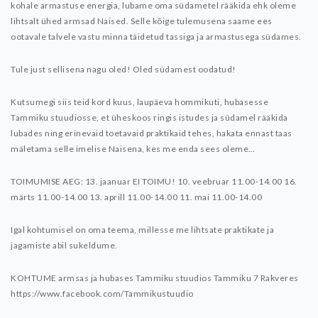
kohale armastuse energia, lubame oma südametel rääkida ehk oleme
lihtsalt ühed armsad Naised. Selle kõige tulemusena saame ees
ootavale talvele vastu minna täidetud tassiga ja armastusega südames.
Tule just sellisena nagu oled! Oled südamest oodatud!
Kutsumegi siis teid kord kuus, laupäeva hommikuti, hubasesse
Tammiku stuudiosse, et üheskoos ringis istudes ja südamel rääkida
lubades ning erinevaid toetavaid praktikaid tehes, hakata ennast taas
mäletama selle imelise Naisena, kes me enda sees oleme…
TOIMUMISE AEG:
13. jaanuar EI TOIMU!
10. veebruar 11.00-14.00
16.
märts 11.00-14.00
13. aprill 11.00-14.00
11. mai 11.00-14.00
Igal kohtumisel on oma teema, millesse me lihtsate praktikate ja
jagamiste abil sukeldume.
KOHTUME armsas ja hubases Tammiku stuudios
Tammiku 7 Rakveres
https://www.facebook.com/Tammikustuudio