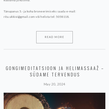
kuulama ja küsima.
Tänupanus 5.- ja koha broneerimiseks saada e-mail:
rita.ukkivi@gmail.com või helista tel: 5058118.
READ MORE
GONGIMEDITATSIOON JA HELIMASSAAŽ –
SÜDAME TERVENDUS
May 20, 2024