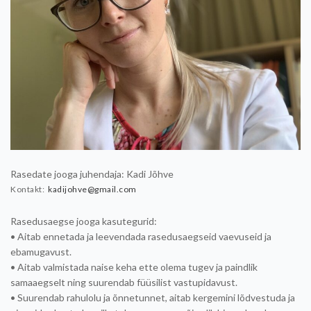
Rasedate jooga juhendaja: Kadi Jõhve
Kontakt:
kadijohve@gmail.com
Rasedusaegse jooga kasutegurid:
• Aitab ennetada ja leevendada rasedusaegseid vaevuseid ja
ebamugavust.
• Aitab valmistada naise keha ette olema tugev ja paindlik
samaaegselt ning suurendab füüsilist vastupidavust.
• Suurendab rahulolu ja õnnetunnet, aitab kergemini lõdvestuda ja