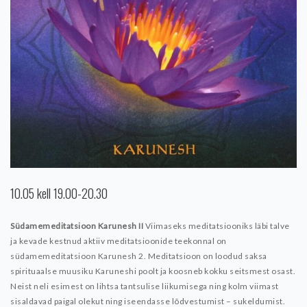
10.05 kell 19.00-20.30
Südamemeditatsioon Karunesh II
Viimaseks meditatsiooniks läbi talve
ja kevade kestnud aktiiv meditatsioonide teekonnal on
südamemeditatsioon Karunesh 2. Meditatsioon on loodud saksa
spirituaalse muusiku Karuneshi poolt ja koosneb kokku seitsmest osast.
Neist neli esimest on lihtsa tantsulise liikumisega ning kolm viimast
sisaldavad paigal olekut ning iseendasse lõdvestumist – sukeldumist.