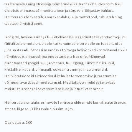
taastamiseks ning stressiga toimetulekuks. Rännak helides toimib kui
vibratsioonimassaaž, meditatsioon ja sügavalt lõõgastav puhkus.
Heliteraapia lõdvestab ja värskendab aju- ja mõttetööd, rahustab ning
taastab närvisüsteemi.
Gongide, helikausside ja tuulekellade helisageduste tervendav mõju nii
füüsilisele emotsionaalsele kui ka vaimsele tervisele on teada tuntud
juba aastasadu. Stressi maandava toimega helivõnked korrastavad rikkis
närvikoode, annavad hea enesetunde ja hea une. Mängivad
planetaarsed gongid Kuu ja Veenus, tuulegong, Tiibeti helikausid,
kristallhelikausid, vihmapill, ookeanitrumm jt. instrumendid.
Helivibratsioonid aktiveerivad keha isetervenemise ja taastumise
võimeid, avardavad meeletajusid. Meditatsioon helides teravdab
mõistust, arendab lõdvestumisoskust ja intuitiivset meelt.
Heliteraapia on abiks erinevate terviseprobleemide korral, nagu ärevus,
stress, liigese- ja lihasvalud, väsimus jm.
Osalustasu: 20€