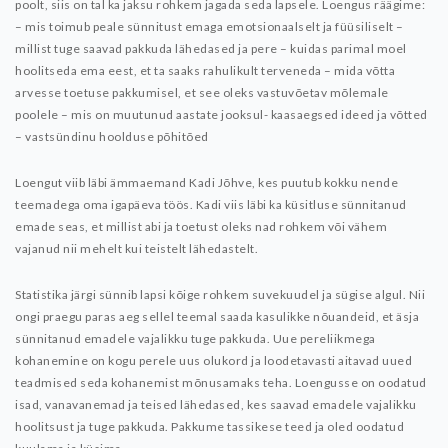
poolt, siis on tal ka jaksu rohkem jagada seda lapsele.
Loengus räägime:
– mis toimub peale sünnitust emaga emotsionaalselt ja füüsiliselt
–
millist tuge saavad pakkuda lähedased ja pere
– kuidas parimal moel
hoolitseda ema eest, et ta saaks rahulikult terveneda
– mida võtta
arvesse toetuse pakkumisel, et see oleks vastuvõetav mõlemale
poolele
– mis on muutunud aastate jooksul- kaasaegsed ideed ja võtted
– vastsündinu hoolduse põhitõed
Loengut viib läbi ämmaemand Kadi Jõhve, kes puutub kokku nende
teemadega oma igapäeva töös. Kadi viis läbi ka küsitluse sünnitanud
emade seas, et millist abi ja toetust oleks nad rohkem või vähem
vajanud nii mehelt kui teistelt lähedastelt.
Statistika järgi sünnib lapsi kõige rohkem suvekuudel ja sügise algul. Nii
ongi praegu paras aeg sellel teemal saada kasulikke nõuandeid, et äsja
sünnitanud emadele vajalikku tuge pakkuda. Uue pereliikmega
kohanemine on kogu perele uus olukord ja loodetavasti aitavad uued
teadmised seda kohanemist mõnusamaks teha.
Loengusse on oodatud
isad, vanavanemad ja teised lähedased, kes saavad emadele vajalikku
hoolitsust ja tuge pakkuda.
Pakkume tassikese teed ja oled oodatud