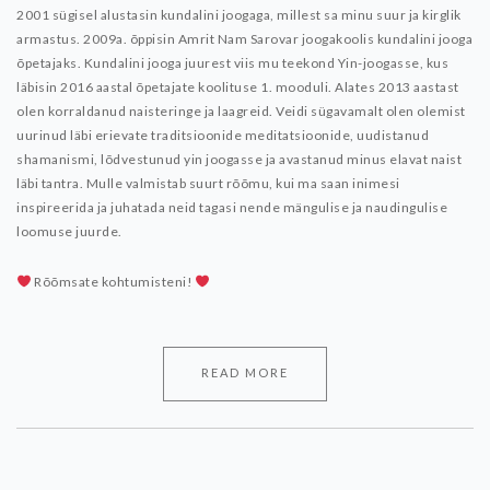
2001 sügisel alustasin kundalini joogaga, millest sa minu suur ja kirglik
armastus. 2009a. õppisin Amrit Nam Sarovar joogakoolis kundalini jooga
õpetajaks. Kundalini jooga juurest viis mu teekond Yin-joogasse, kus
läbisin 2016 aastal õpetajate koolituse 1. mooduli. Alates 2013 aastast
olen korraldanud naisteringe ja laagreid. Veidi sügavamalt olen olemist
uurinud läbi erievate traditsioonide meditatsioonide, uudistanud
shamanismi, lõdvestunud yin joogasse ja avastanud minus elavat naist
läbi tantra.
Mulle valmistab suurt rõõmu, kui ma saan inimesi
inspireerida ja juhatada neid tagasi nende mängulise ja naudingulise
loomuse juurde.
Rõõmsate kohtumisteni!
READ MORE