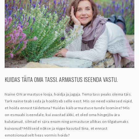
KUIDAS TÄITA OMA TASSI. ARMASTUS ISEENDA VASTU.
Naine ON armastuse looja, hoidja ja jagaja. Tema tass peaks olema täis.
Tark naine teab seda ja hoolitseb selle eest. Mis on need väikesed nipid,
et hoida ennast täidetuna? Kuidas käib armastuse tunde loomine? Mis
on esmaabi iseendale, kui avastad äkki, et oled oma hingejõu ära
kulutanud, silmad ei sära enam ning armastuse allikas on tilgatumaks
kuivanud? Milliseid nõkse ja nippe kasutad Sina, et ennast
emotsionaalselt heas vormis hoida?