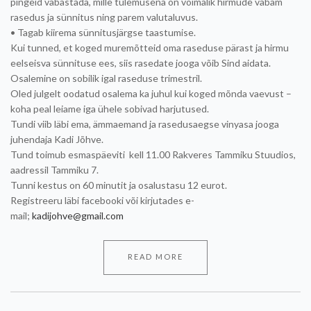
pingeid vabastada, mille tulemusena on võimalik hirmude vabam
rasedus ja sünnitus ning parem valutaluvus.
• Tagab kiirema sünnitusjärgse taastumise.
Kui tunned, et koged muremõtteid oma raseduse pärast ja hirmu
eelseisva sünnituse ees, siis rasedate jooga võib Sind aidata.
Osalemine on sobilik igal raseduse trimestril.
Oled julgelt oodatud osalema ka juhul kui koged mõnda vaevust –
koha peal leiame iga ühele sobivad harjutused.
Tundi viib läbi ema, ämmaemand ja rasedusaegse vinyasa jooga
juhendaja Kadi Jõhve.
Tund toimub esmaspäeviti kell 11.00 Rakveres Tammiku Stuudios,
aadressil Tammiku 7.
Tunni kestus on 60 minutit ja osalustasu 12 eurot.
Registreeru läbi facebooki või kirjutades e-
mail;
kadijohve@gmail.com
READ MORE