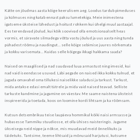
Kätte on jõudmas aasta kõige keerulisem aeg. Loodus tardub pimeduses
ja külmuses ning katab ennast paksu lumetekiga. Meie inimestena
igatseme üksteise lähedust ja hoitust rohkem kui ühelgi muul aastaajal.
Ees terendavad jõulud, kui kõik soovivad olla emotsionaalselt heas
vormis, et säravate silmadega võtta vastu jõulud ja uus aasta ning tunda
pühadest rõõmu ja naudingut… selle kõige sebimise juures nõrkemata
ja kokku varisemata… Kuidas selle kõigega ikkagi hakkama saada?
Naised on maagilised ja nad suudavad luua armastust ning imesid, kui
nad vaid iseendasse usuvad. Läbi aegade on naised ikka kokku tulnud, et
jagada omavahel oma tillukesi naiselikke saladusi ja tarkust. Tarkust,
mida antakse edasi emalt tütrele ja mida vaid naised teavad. Selliste
tarkuste kandmine ja jagamine on väestav. Me saame naistena üksteist
inspireerida ja toetada, koos on loomine kordi lihtsam ja ka rõõmsam.
Kutsun detsembrikuu teise laupäeva hommikul kõiki naisi armsasse ja
hubasesse Tammiku stuudiosse, et olla ühises naisteringis. Jagame
ükseisega neid nippe ja nõkse, mis muudavad meid õnnelikuks ja
täidetuks. Tantsime, teeme lihtsaid ja mõnusaid harjutusi, kutsume