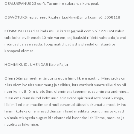
OSALUSPANUS 25 eur’i. Tasumine sularahas kohapeal.
OSAVÕTUKS registreeru Ritale rita.ukkivi@gmail.com või 5058118
KÜSIMUSED saad esitada mulle katrer@gmail.com või 5270024
Palun
tule kohale vähemalt 10 min varem, et jõuaksid riideid vahetada ja end
mõnusalt sisse seada. Joogamatid, padjad ja pleedid on stuudios
kohapeal olemas.
HOMMIKUID JUHENDAB Katre Rajur
Olen rõõmsameelne rändur ja uudishimulik elu nautija. Minu jaoks on
elus olemine üks suur mäng ja seiklus, kus võrdselt väärtuslikud on nii
naer kui nutt, õnn ja ebaõnn, olemine ja tegemine, saamine ja andmine…
Olen oma rännakutel kohtunud erinevate spirituaalsete praktikatega,
läbi millede on maailm end mulle avanud täiesti uskumatul moel. Minu
lemmikuteks on erinevad dünaamilised meditatsioonid, mis pakuvad
võimalust kogeda sügavaid seisundeid iseendas läbi lihtsa, mõnusa ja
nauditava liikumise.