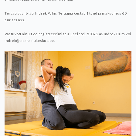
Teraapiat viib läbi Indrek Palm. Teraapia kestab 1 tund ja maksumus 60
eur seanss.
Vastuvõtt ainult eelregistreerimise alusel : tel. 5036246 Indrek Palm või
indrek@tasakaalukeskus.ee.