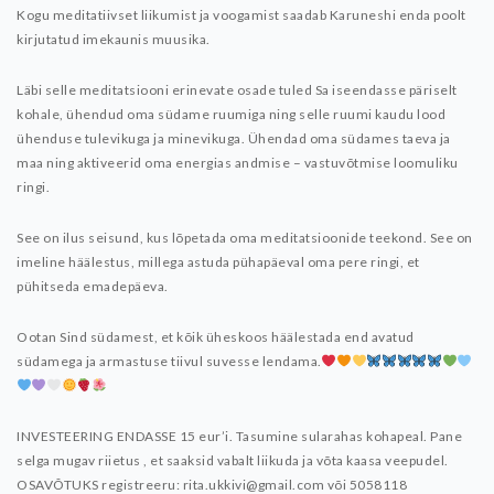
Kogu meditatiivset liikumist ja voogamist saadab Karuneshi enda poolt
kirjutatud imekaunis muusika.
Läbi selle meditatsiooni erinevate osade tuled Sa iseendasse päriselt
kohale, ühendud oma südame ruumiga ning selle ruumi kaudu lood
ühenduse tulevikuga ja minevikuga. Ühendad oma südames taeva ja
maa ning aktiveerid oma energias andmise – vastuvõtmise loomuliku
ringi.
See on ilus seisund, kus lõpetada oma meditatsioonide teekond. See on
imeline häälestus, millega astuda pühapäeval oma pere ringi, et
pühitseda emadepäeva.
Ootan Sind südamest, et kõik üheskoos häälestada end avatud
südamega ja armastuse tiivul suvesse lendama.
INVESTEERING ENDASSE 15 eur’i. Tasumine sularahas kohapeal.
Pane
selga mugav riietus , et saaksid vabalt liikuda ja võta kaasa veepudel.
OSAVÕTUKS registreeru: rita.ukkivi@gmail.com või 5058118