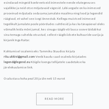
esindavad mingeid konkreetseid inimestele nende elutegevuses
vajalikke ja neid otse mõjutavaid vägesid. Läbi aegade on ka inimesed
proovinud mõjutada sedasama jumalate maailma ning lood ja legendid
räägivad, et vahel see isegi õnnestub.
Kellega muistsed inimesed
tegelikult jumalate poole pöördudes suhtlesid ja kas ka tänapäeval oleks
võimalik leida mõni jumal, kes sinuga räägib või lausa soove täidab kui
sina temaga suhelda otsustad, sellest räägib iidsete kultuuride uurija ja
kirjanik Inga Raitar.
Kohtumisel osalemiseks Tammiku Stuudios kirjuta
rita.ukkivi@gmail.com
Veebi kaudu saad osaleda kirjutades
legend@legend.eu
Kõigile loengu tellijatele saadetakse ka
järelekuulamise link.
Osalustasu koha peal 20 ja üle neti 15 eurot
READ MORE