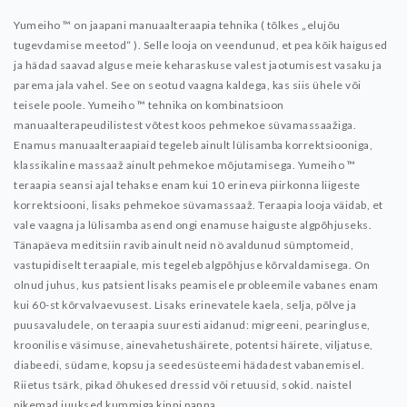
Yumeiho ™ on jaapani manuaalteraapia tehnika ( tõlkes „elujõu
tugevdamise meetod“ ). Selle looja on veendunud, et pea kõik haigused
ja hädad saavad alguse meie keharaskuse valest jaotumisest vasaku ja
parema jala vahel. See on seotud vaagna kaldega, kas siis ühele või
teisele poole.
Yumeiho ™ tehnika on kombinatsioon
manuaalterapeudilistest võtest koos pehmekoe süvamassaažiga.
Enamus manuaalteraapiaid tegeleb ainult lülisamba korrektsiooniga,
klassikaline massaaž ainult pehmekoe mõjutamisega. Yumeiho ™
teraapia seansi ajal tehakse enam kui 10 erineva piirkonna liigeste
korrektsiooni, lisaks pehmekoe süvamassaaž.
Teraapia looja väidab, et
vale vaagna ja lülisamba asend ongi enamuse haiguste algpõhjuseks.
Tänapäeva meditsiin ravib ainult neid nö avaldunud sümptomeid,
vastupidiselt teraapiale, mis tegeleb algpõhjuse kõrvaldamisega. On
olnud juhus, kus patsient lisaks peamisele probleemile vabanes enam
kui 60-st kõrvalvaevusest.
Lisaks erinevatele kaela, selja, põlve ja
puusavaludele, on teraapia suuresti aidanud: migreeni, pearingluse,
kroonilise väsimuse, ainevahetushäirete, potentsi häirete, viljatuse,
diabeedi, südame, kopsu ja seedesüsteemi hädadest vabanemisel.
Riietus tsärk, pikad õhukesed dressid või retuusid, sokid. naistel
pikemad juuksed kummiga kinni panna.