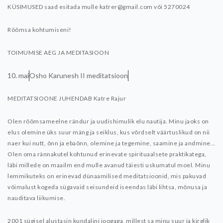
KÜSIMUSED saad esitada mulle katrer@gmail.com või 5270024
Rõõmsa kohtumiseni!
TOIMUMISE AEG JA MEDITASIOON
10. mai
Osho Karunesh II meditatsioon
MEDITATSIOONE JUHENDAB Katre Rajur
Olen rõõmsameelne rändur ja uudishimulik elu nautija. Minu jaoks on
elus olemine üks suur mäng ja seiklus, kus võrdselt väärtuslikud on nii
naer kui nutt, õnn ja ebaõnn, olemine ja tegemine, saamine ja andmine…
Olen oma rännakutel kohtunud erinevate spirituaalsete praktikatega,
läbi millede on maailm end mulle avanud täiesti uskumatul moel. Minu
lemmikuteks on erinevad dünaamilised meditatsioonid, mis pakuvad
võimalust kogeda sügavaid seisundeid iseendas läbi lihtsa, mõnusa ja
nauditava liikumise.
2001 sügisel alustasin kundalini joogaga, millest sa minu suur ja kirglik