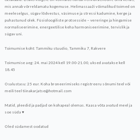
mis annab võrreldamatu kogemuse. Helimassaaži võimalikud toimed on
meeleselgus, sügav lõdvestus, väsimuse ja stressi kadumine, kerge ja
puhastunud olek. Füsioloogiliste protsesside – vereringe ja hingamise
normaliseerimine, energeetilise keha harmoniseerimine, tervislik ja
sügav uni.
Toimumise koht: Tammiku stuudio, Tammiku 7, Rakvere
Toimumise aeg: 24. mai 2024 kell 19.00-21.00, uksed avatakse kell
18.45
Osalustasu: 25 eur. Koha broneerimiseks registreeru sõnumi teel või
meili teel tiinakarjatse@hotmail.com
Matid, pleedid ja padjad on kohapeal olemas. Kaasa võta avatud meel ja
soe süda ♥
Oled südamest oodatud