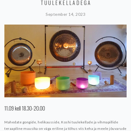
TUULEKELLADEGA
September 14, 2023
11.09 kell 18.30-20.00
Mahedate gongide, helikausside, Koshi tuulekellade ja vihmapillide
teraapiline muusika on väga eriline ja tõhus viis keha ja meele jõuvarude