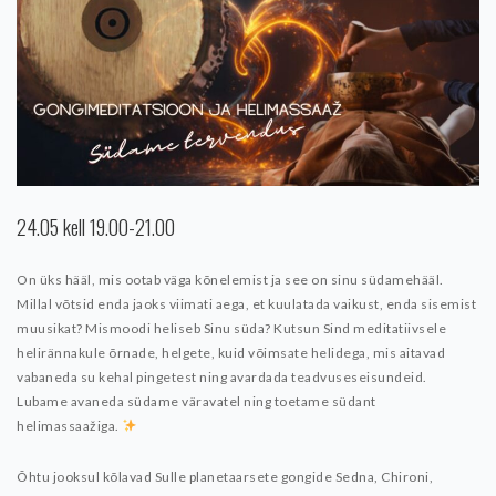
24.05 kell 19.00-21.00
On üks hääl, mis ootab väga kõnelemist ja see on sinu südamehääl.
Millal võtsid enda jaoks viimati aega, et kuulatada vaikust, enda sisemist
muusikat? Mismoodi heliseb Sinu süda?
Kutsun Sind meditatiivsele
helirännakule õrnade, helgete, kuid võimsate helidega, mis aitavad
vabaneda su kehal pingetest ning avardada teadvuseseisundeid.
Lubame avaneda südame väravatel ning toetame südant
helimassaažiga.
Õhtu jooksul kõlavad Sulle planetaarsete gongide Sedna, Chironi,