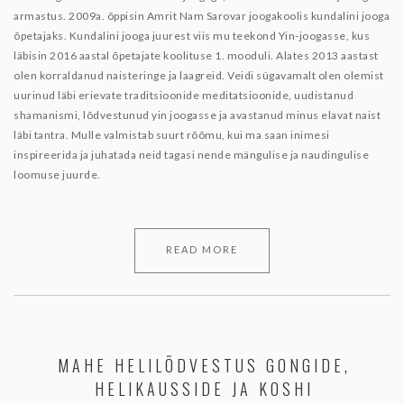
armastus. 2009a. õppisin Amrit Nam Sarovar joogakoolis kundalini jooga
õpetajaks. Kundalini jooga juurest viis mu teekond Yin-joogasse, kus
läbisin 2016 aastal õpetajate koolituse 1. mooduli. Alates 2013 aastast
olen korraldanud naisteringe ja laagreid. Veidi sügavamalt olen olemist
uurinud läbi erievate traditsioonide meditatsioonide, uudistanud
shamanismi, lõdvestunud yin joogasse ja avastanud minus elavat naist
läbi tantra.
Mulle valmistab suurt rõõmu, kui ma saan inimesi
inspireerida ja juhatada neid tagasi nende mängulise ja naudingulise
loomuse juurde.
READ MORE
MAHE HELILÕDVESTUS GONGIDE,
HELIKAUSSIDE JA KOSHI