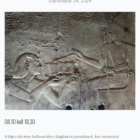
September 24, 2024
08.10 kell 18.30
Kõigis iidsetes kultuurides räägitakse jumalatest, kes enamasti