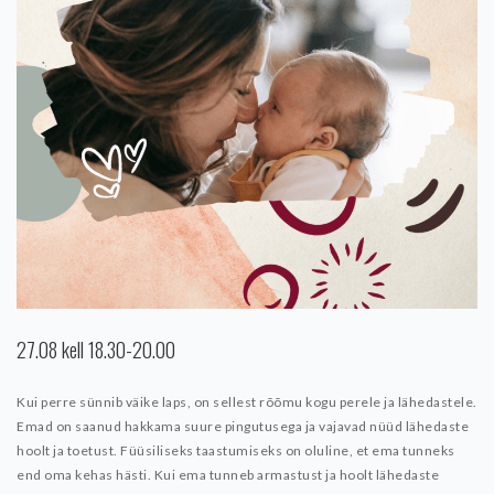
27.08 kell 18.30-20.00
Kui perre sünnib väike laps, on sellest rõõmu kogu perele ja lähedastele.
Emad on saanud hakkama suure pingutusega ja vajavad nüüd lähedaste
hoolt ja toetust. Füüsiliseks taastumiseks on oluline, et ema tunneks
end oma kehas hästi. Kui ema tunneb armastust ja hoolt lähedaste