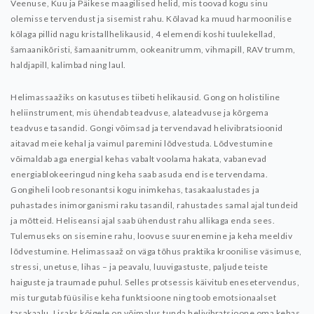
Veenuse, Kuu ja Päikese maagilised helid, mis toovad kogu sinu
olemisse tervendust ja sisemist rahu. Kõlavad ka muud harmoonilise
kõlaga pillid nagu kristallhelikausid, 4 elemendi koshi tuulekellad,
šamaanikõristi, šamaanitrumm, ookeanitrumm, vihmapill, RAV trumm,
haldjapill, kalimbad ning laul.
Helimassaažiks on kasutuses tiibeti helikausid.
Gong on holistiline
heliinstrument, mis ühendab teadvuse, alateadvuse ja kõrgema
teadvuse tasandid. Gongi võimsad ja tervendavad helivibratsioonid
aitavad meie kehal ja vaimul paremini lõdvestuda. Lõdvestumine
võimaldab aga energial kehas vabalt voolama hakata, vabanevad
energiablokeeringud ning keha saab asuda end ise tervendama.
Gongiheli loob resonantsi kogu inimkehas, tasakaalustades ja
puhastades inimorganismi raku tasandil, rahustades samal ajal tundeid
ja mõtteid. Heliseansi ajal saab ühendust rahu allikaga enda sees.
Tulemuseks on sisemine rahu, loovuse suurenemine ja keha meeldiv
lõdvestumine.
Helimassaaž on väga tõhus praktika kroonilise väsimuse,
stressi, unetuse, lihas – ja peavalu, luuvigastuste, paljude teiste
haiguste ja traumade puhul. Selles protsessis käivitub enesetervendus,
mis turgutab füüsilise keha funktsioone ning toob emotsionaalset
tasakaalu. Lisaks kõigele on võimalus tunda helivibratsioone oma kehas,