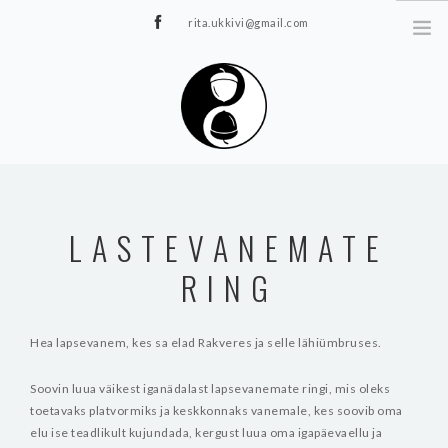
rita.ukkivi@gmail.com
Tammiku 7, Rakvere
STUUDIOST
TUNNIPLAAN
LASTEVANEMATE
JOOGA/PILATES
RING
TERAAPIA
ÜRITUSED
TIIMIDELE
Hea lapsevanem, kes sa elad Rakveres ja selle lähiümbruses.
GALERII
Soovin luua väikest iganädalast lapsevanemate ringi, mis oleks
KONTAKT
toetavaks platvormiks ja keskkonnaks vanemale, kes soovib oma
elu ise teadlikult kujundada, kergust luua oma igapäevaellu ja