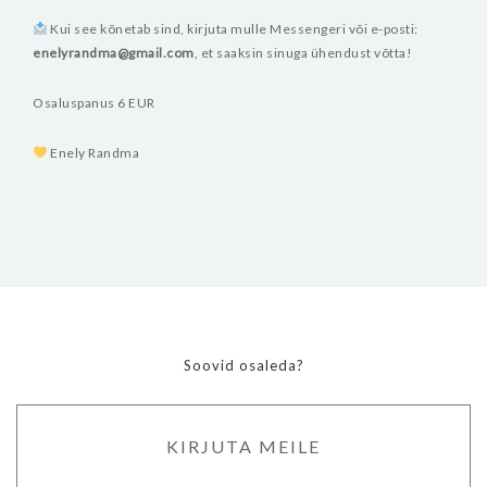
Kui see kõnetab sind, kirjuta mulle Messengeri või e-posti:
enelyrandma@gmail.com
, et saaksin sinuga ühendust võtta!
Osaluspanus 6 EUR
Enely Randma
Soovid osaleda?
KIRJUTA MEILE