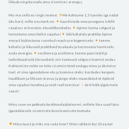
liikuda ning kasvada oma sisemises arengus.
Mis me sellises ringis teeme:
Me kohtume 1,5 tunniks iga nädal
üks kord, mille eesmärk on:
kaardistada oma praegune isiklik
reaalsus erinevates eluvaldkondades
õpime looma selgust ja
tunnetama oma tõelisi vajadusi
läbi kohalolu praktika õpime
ennast häälestama soovitud reaalsuse kogemiseks
teeme
kehalisi ja liikuvaid praktikaid tasakaalu ja harmoonia loomiseks
enda energias
vestleme ja arutleme, teeme paaristöid ja
individuaalseid ülesandeid, mis toetavad selguse loomist endas.
Kohtumiste mõte on teha sisemist tööd endaga minu ja üksteise
toel, et sinu iganädalane elu ja loomine oleks:
kordades kergem,
teadlikum ja lihtsam
ärevus ja pinge oleks maandatud
et õpiksid
oma vajadusi tundma ja neid realiseerima!
Sest kõik algab meie
seest!
Minu soov on pakkuda keskkonda/platvormi, millele Sina saad tänu
iganädalasele sisemisele koosloomisele toetuda.
Minu taust ja miks ma seda loon?
Olen rohkem kui 10 aastat