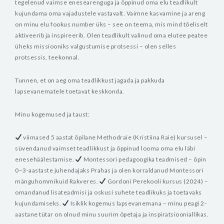
tegelenud vaimse enesearenguga ja õppinud oma elu teadlikult
kujundama oma vajadustele vastavalt. Vaimne kasvamine ja areng
on minu elu fookus number üks – see on teema, mis mind tõeliselt
aktiveerib ja inspireerib. Olen teadlikult valinud oma elutee peatee
üheks missiooniks valgustumise protsessi – olen selles
protsessis, teekonnal.
Tunnen, et on aeg oma teadlikkust jagada ja pakkuda
lapsevanematele toetavat keskkonda.
Minu kogemused ja taust:
viimased 5 aastat õpilane Methodraie (Kristiina Raie) kursusel –
süvendanud vaimset teadlikkust ja õppinud looma oma elu läbi
enesehäälestamise.
Montessori pedagoogika teadmised – õpin
0–3-aastaste juhendajaks Prahas ja olen korraldanud Montessori
mänguhommikuid Rakveres.
Gordoni Perekooli kursus (2024) –
omandanud lisateadmisi ja oskusi suhete teadlikuks ja toetavaks
kujundamiseks.
Isiklik kogemus lapsevanemana – minu peagi 2-
aastane tütar on olnud minu suurim õpetaja ja inspiratsiooniallikas.